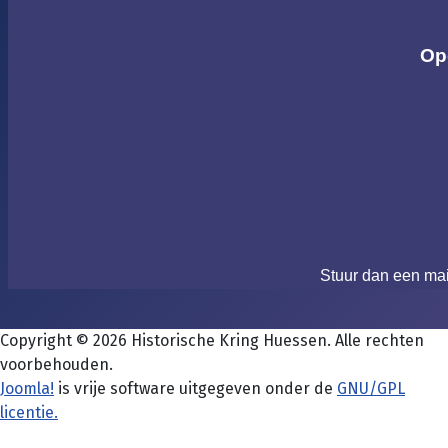
Op
Stuur dan een ma
Copyright © 2026 Historische Kring Huessen. Alle rechten
voorbehouden.
Joomla!
is vrije software uitgegeven onder de
GNU/GPL
licentie.