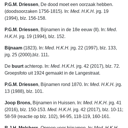
P.G.M. Driessen
, De dood moet een oorzaak hebben.
(doodsoorzaken 1756-1815). In:
Med
.
H.K.H.
jrg. 19
(1994), blz. 156-158.
P.G.M. Driessen
, Bijnamen in de 18e eeuw (II). In:
Med
.
H.K.H.
jrg. 19 (1994), blz. 152.
Bijnaam
(1823). In:
Med. H.K.H.
jrg. 22 (1997), blz. 133,
jrg. 25 (2000),blz. 111
.
De
buurt
achterop. In:
Med. H.K.H.
jrg. 42 (2017), blz. 72.
Groepsfoto uit 1924 gemaakt in de Langestraat.
P.G.M. Driessen
, Bijnamen rond 1870. In:
Med
.
H.K.H.
jrg.
13 (1988), blz. 101.
Joop Brons,
Bijnamen in Huissen. In:
Med
.
H.K.H.
jrg. 41
(2016), blz. 150-153.
Med. H.K.H.
jrg. 42 (2017), blz. 10-11;
58-59 (reactie op blz. 102), 94-95, 118-119, 160-161.
R.J.H. Melchers
, Oproep voor bijnamen. In:
Med. H.K.H.