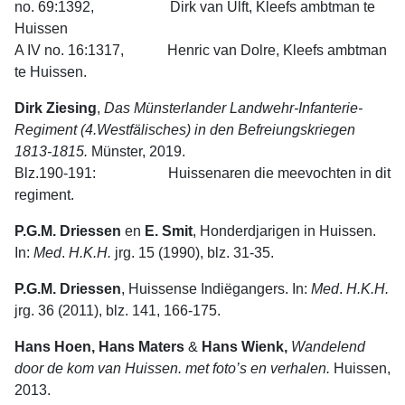
no. 69:1392, Dirk van Ulft, Kleefs ambtman te
Huissen
A IV no. 16:1317, Henric van Dolre, Kleefs ambtman
te Huissen.
Dirk Ziesing
,
Das Münsterlander Landwehr-Infanterie-
Regiment (4.Westfälisches) in den Befreiungskriegen
1813-1815.
Münster, 2019.
Blz.190-191: Huissenaren die meevochten in dit
regiment.
P.G.M. Driessen
en
E. Smit
, Honderdjarigen in Huissen.
In:
Med
.
H.K.H.
jrg. 15 (1990), blz. 31-35.
P.G.M. Driessen
, Huissense Indiëgangers. In:
Med
.
H.K.H.
jrg. 36 (2011), blz. 141, 166-175.
Hans Hoen, Hans Maters
&
Hans Wienk,
Wandelend
door de kom van Huissen. met foto’s en verhalen.
Huissen,
2013.