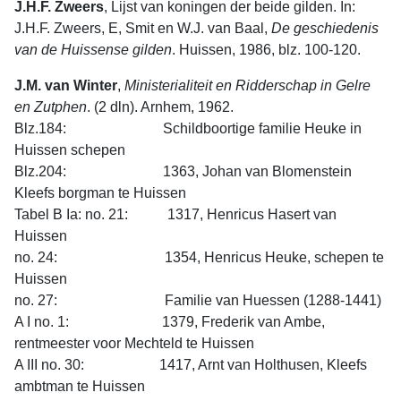
J.H.F. Zweers
, Lijst van koningen der beide gilden. In:
J.H.F. Zweers, E, Smit en W.J. van Baal,
De
geschiedenis
van
de
Huissense
gilden
. Huissen, 1986, blz. 100-120.
J.M. van Winter
,
Ministerialiteit
en
Ridderschap
in
Gelre
en
Zutphen
. (2 dln). Arnhem, 1962.
Blz.184: Schildboortige familie Heuke in
Huissen schepen
Blz.204: 1363, Johan van Blomenstein
Kleefs borgman te Huissen
Tabel B Ia: no. 21: 1317, Henricus Hasert van
Huissen
no. 24: 1354, Henricus Heuke, schepen te
Huissen
no. 27: Familie van Huessen (1288-1441)
A I no. 1: 1379, Frederik van Ambe,
rentmeester voor Mech­teld te Huissen
A III no. 30: 1417, Arnt van Holthusen, Kleefs
ambtman te Huissen