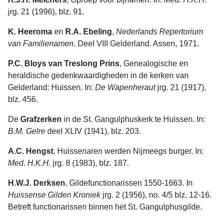
jrg. 21 (1996), blz. 91.
K. Heeroma
en
R.A. Ebeling
,
Nederlands
Repertorium
van
Familienamen
. Deel VIII Gelderland. Assen, 1971.
P.C. Bloys van Treslong Prins
, Genealogische en
heraldische gedenkwaar­digheden in de kerken van
Gelderland: Huissen. In:
De
Wapenheraut
jrg. 21 (1917),
blz. 456.
De
Grafzerken
in de St. Gangulphuskerk te Huissen. In:
B.M. Gelre
deel XLIV (1941), blz. 203.
A.C. Hengst
, Huissenaren werden Nijmeegs burger. In:
Med
.
H.K.H.
jrg. 8 (1983), blz. 187.
H.W.J. Derksen
, Gildefunctionarissen 1550-1663. In
Huissense
Gilden
Kroniek
jrg. 2 (1956), no. 4/5 blz. 12-16.
Betreft functionarissen binnen het St. Gangulphusgilde.