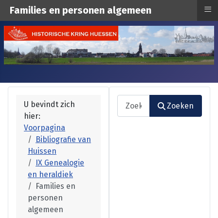
≡
Families en personen algemeen
Zoeken
U bevindt zich
Zoeken
hier:
Type 2 or more characters fo
Voorpagina
Bibliografie van
Huissen
IX Genealogie
en heraldiek
Families en
personen
algemeen