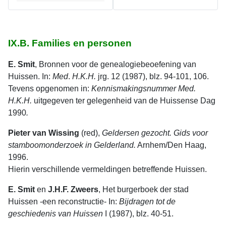
IX.B. Families en personen
E. Smit
, Bronnen voor de genealogiebeoefening van
Huissen. In:
Med
.
H.K.H.
jrg. 12 (1987), blz. 94-101, 106.
Tevens opgenomen in:
Kennismakingsnummer Med.
H.K.H.
uitgegeven ter gelegenheid van de Huissense Dag
1990
.
Pieter van Wissing
(red),
Geldersen gezocht. Gids voor
stamboomonderzoek in Gelderland.
Arnhem/Den Haag,
1996.
Hierin verschillende vermeldingen betreffende Huissen.
E. Smit
en
J.H.F. Zweers
, Het burgerboek der stad
Huissen -een recon­structie- In:
Bijdragen
tot
de
geschiedenis
van
Huissen
I (1987), blz. 40-51.