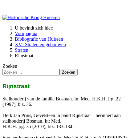
U bevindt zich hier:
Voorpagina
Bibliografie van Huissen
XVI Straten en gebouwen
Straten
Rijnstraat
Zoeken
Zoeken
Rijnstraat
Stalhouderij van de familie Bosman. In: Med. H.K.H. jrg. 22
(1997), blz. 36.
Derk Jan Prins, Gevelsteen in pand Rijnstraat 1 herinnert aan
stalhouderij Bosman. In: Med.
H.K.H. jrg. 35 (2010), blz. 133-134.
Een verdwenen straatbeeld. In: Med. H.K.H. jrg. 5 (1979/1980),