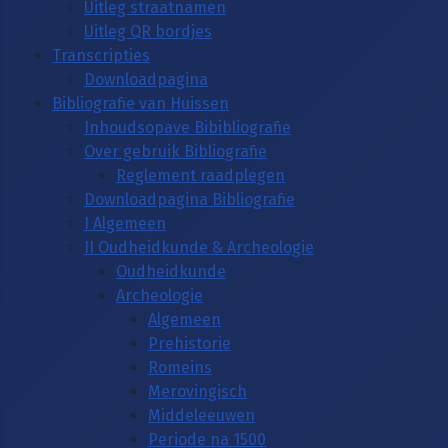
Uitleg straatnamen
Uitleg QR bordjes
Transcripties
Downloadpagina
Bibliografie van Huissen
Inhoudsopave Bibibliografie
Over gebruik Bibliografie
Reglement raadplegen
Downloadpagina Bibliografie
I Algemeen
II Oudheidkunde & Archeologie
Oudheidkunde
Archeologie
Algemeen
Prehistorie
Romeins
Merovingisch
Middeleeuwen
Periode na 1500