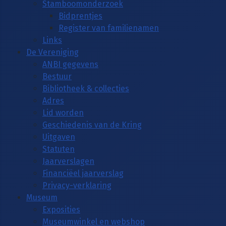
Stamboomonderzoek
Bidprentjes
Register van familienamen
Links
De Vereniging
ANBI gegevens
Bestuur
Bibliotheek & collecties
Adres
Lid worden
Geschiedenis van de Kring
Uitgaven
Statuten
Jaarverslagen
Financiëel jaarverslag
Privacy-verklaring
Museum
Exposities
Museumwinkel en webshop