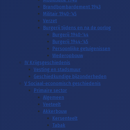
Brandbombardement 1943
Militair 1940-'45
Verzet
Burgerij tijdens en na de oorlog
Burgerij 1940-'44
Burgerij 1944-'45
Persoonlijke getuigenissen
Wederopbouw
IV Krijgsgeschiedenis
Vesting en stadsmuur
Geschiedkundige bijzonderheden
V Sociaal-economisch geschiedenis
Primaire sector
Algemeen
Veeteelt
Akkerbouw
Kersenteelt
Tabak