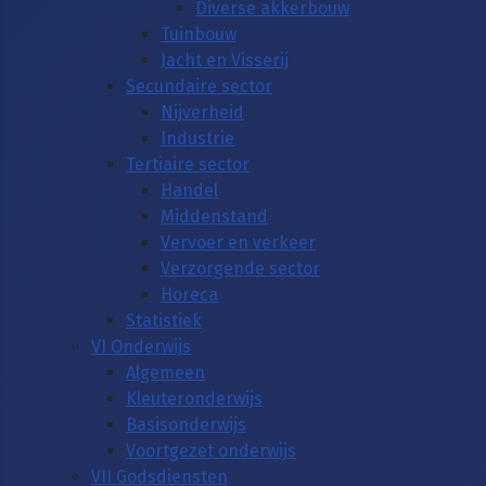
Diverse akkerbouw
Tuinbouw
Jacht en Visserij
Secundaire sector
Nijverheid
Industrie
Tertiaire sector
Handel
Middenstand
Vervoer en verkeer
Verzorgende sector
Horeca
Statistiek
VI Onderwijs
Algemeen
Kleuteronderwijs
Basisonderwijs
Voortgezet onderwijs
VII Godsdiensten