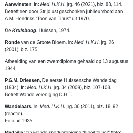
Aanwinsten
. In:
Med
.
H.K.H.
jrg. 46 (2021), blz. 83, 114.
Betreft een door Strijdlust geschonken jubileumbord aan
A.M. Hendriks “Toon van Tinus” uit 1970.
De
Kruisboog
. Huissen, 1974.
Ronde
van de Groote Bloem. In:
Med
.
H.K.H.
jrg. 26
(2001), blz. 175.
Afbeelding van een zwemdiploma gehaald op 13 augustus
1944.
P.G.M. Driessen
, De eerste Huissensche Wandeldag
(1934). In:
Med. H.K.H.
jrg. 34 (2009), blz. 107-108.
Betreft Wandelvereniging D.H.T.
Wandelaars.
In:
Med. H.K.H.
jrg. 36 (2011), blz. 18, 92
(reactie).
Foto uit 1935.
Medaille
van wandelsportvereniging “Nooit te ver” (foto).