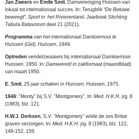
Jan Zweers
en
Emile Smit
, Damvereniging Huissen van
lokaal tot internationaal succes. In:
Terugblik “De Betuwe
beweegt”. Sport in het Rivierenland. Jaarboek Stichting
Tabula Batavorum
deel 21 (2021).
Programma
van
het
internationaal
Damtoernooi
te
Huissen
(
Gld). Huissen
, 1949.
Optreden
vendelzwaaiers bij internationaal Damtoernooi
Huissen. 1950. In:
Damwereld
in
zakformaat
(maandblad)
van maart 1950.
E. Smit
,
25
jaar
schaken
in
Huissen
. Huissen, 1975.
1946
: "Monty" bij S.V. "Montgomery". In:
Med
.
H.K.H.
jrg. 8
(1983), blz. 121.
H.W.J. Derksen
, S.V. "Montgomery" wilde de zes Britse
graven verzorgen. In:
Med
.
H.K.H.
jrg. 8 (1983), blz. 122,
148-152, 159.