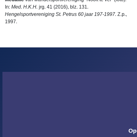
In:
Med
.
H.K.H.
jrg. 41 (2016), blz. 131.
Hengelsportvereniging St. Petrus 60 jaar 197-1997
. Z.p.,
1997.
Op