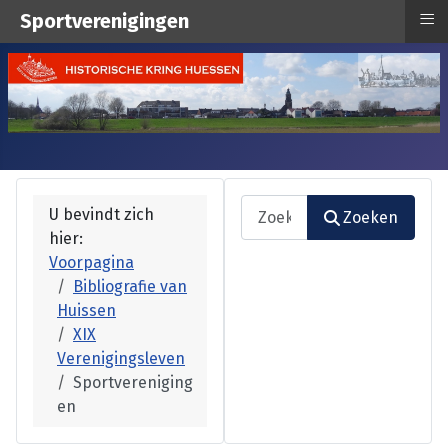
≡
Sportverenigingen
Zoeken
U bevindt zich
Zoeken
hier:
Type 2 or more characters fo
Voorpagina
Bibliografie van
Huissen
XIX
Verenigingsleven
Sportvereniging
en