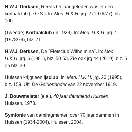
H.W.J. Derksen
, Reeds 65 jaar geleden was er een
korfbalclub (D.O.S.). In:
Med
.
H.K.H.
jrg. 2 (1976/77), blz.
100.
(Tweede)
Korfbalclub
(in 1928). In:
Med
.
H.K.H.
jrg. 4
(1978/79), blz. 71.
H.W.J. Derksen
, De "Fietsclub Wilhelmina". In:
Med
.
H.K.H.
jrg. 6 (1981), blz. 50-53. Zie ook jrg 44 (2019), blz. 5
en blz. 39.
Huissen krijgt een
ijsclub
. In:
Med. H.K.H.
jrg. 20 (1995),
blz. 159. Uit:
De Gelderlander
van 22 november 1919.
J. Bouwmeister
(e.a.),
40
jaar
dammend
Huissen
.
Huissen, 1973.
Symfonie
van damfragmenten over 70 jaar dammen in
Huissen (1934-2004). Huissen, 2004.