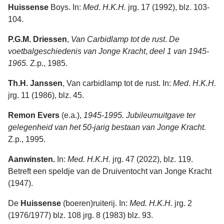
Huissense
Boys. In:
Med
.
H.K.H.
jrg. 17 (1992), blz. 103-
104.
P.G.M. Driessen
,
Van
Carbidlamp
tot
de
rust
.
De
voetbalgeschiedenis
van
Jonge
Kracht
,
deel
1
van
1945-
1965.
Z.p., 1985.
Th.H. Janssen
, Van carbidlamp tot de rust. In:
Med
.
H.K.H.
jrg. 11 (1986), blz. 45.
Remon Evers
(e.a.),
1945-1995.
Jubileumuitgave ter
gelegenheid van het 50-jarig bestaan van Jonge Kracht.
Z.p., 1995.
Aanwinsten.
In:
Med. H.K.H.
jrg. 47 (2022), blz. 119.
Betreft een speldje van de Druiventocht van Jonge Kracht
(1947).
De
Huissense
(boeren)ruiterij. In:
Med. H.K.H.
jrg. 2
(1976/1977) blz. 108 jrg. 8 (1983) blz. 93.