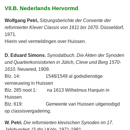
VII.B. Nederlands Hervormd
Wolfgang Petri,
Sitzungsberichte der Convente der
reformierter Klever Classis von 1611 bis 1670.
Düsseldorf,
1971.
Hierin veel vermeldingen over Huissen.
D. Eduard Simons
,
Synodalbuch. Die Akten der Synoden
und Quartierkonsistorien in Jülich, Cleve und Berg 1570-
1610.
Neuwied, 1909.
Blz. 14: 1548/1549 al godsdienstige
vernieuwing in Huissen
Blz. 285 noot 1: na 1613 Wilhelmus Harquin in
Huissen
Blz. 619: Gemeente van Huissen uitgenodigd
op classisvergadering.
W. Petri
,
Die reformierten klevischen Synoden im 17.
Jahrhundert.
(3 dln.) Köln, 1971-1981.