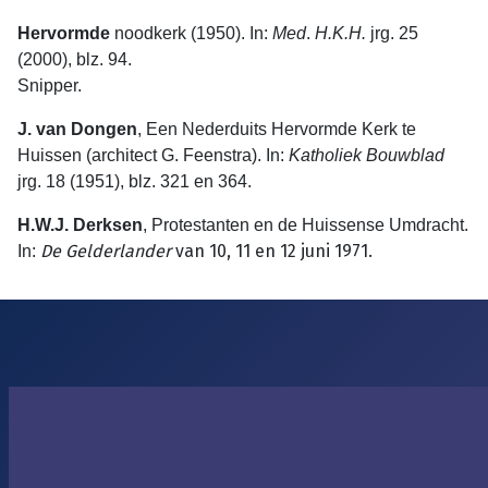
Hervormde
noodkerk (1950). In:
Med
.
H.K.H.
jrg. 25
(2000), blz. 94.
Snipper.
J. van Dongen
, Een Nederduits Hervormde Kerk te
Huissen (architect G. Feenstra). In:
Katholiek
Bouwblad
jrg. 18 (1951), blz. 321 en 364.
H.W.J. Derksen
, Protestanten en de Huissense Umdracht.
De
Gelder­lan­der
van 10, 11 en 12 juni 1971.
In: