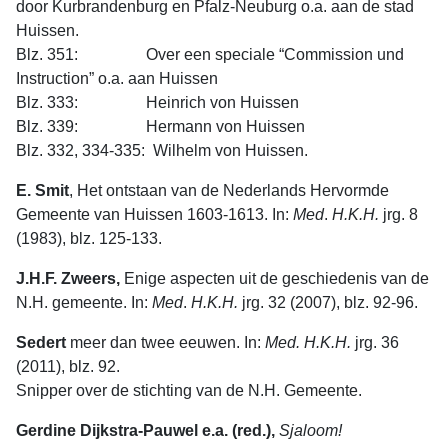
door Kurbranden­burg en Pfalz-Neuburg o.a. aan de stad
Huissen.
Blz. 351: Over een speciale “Commission und
Instruction” o.a. aan Huissen
Blz. 333: Heinrich von Huissen
Blz. 339: Hermann von Huissen
Blz. 332, 334-335: Wilhelm von Huissen.
E. Smit
, Het ontstaan van de Nederlands Hervormde
Gemeente van Huissen 1603-1613. In:
Med
.
H.K.H.
jrg. 8
(1983), blz. 125-133.
J.H.F. Zweers,
Enige aspecten uit de geschiedenis van de
N.H. gemeente. In:
Med
.
H.K.H.
jrg. 32 (2007), blz. 92-96.
Sedert
meer dan twee eeuwen. In:
Med. H.K.H.
jrg. 36
(2011), blz. 92.
Snipper over de stichting van de N.H. Gemeente.
Gerdine Dijkstra-Pauwel e.a. (red.),
Sjaloom!