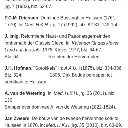
jrg. 7 (1982), blz. 62-67.
P.G.M. Driessen
, Dominee Bussingh in Huissen (1761-
1770). In:
Med
.
H.K.H.
jrg. 17 (1992), blz. 82-83, 149-150.
J. Imig
, Reformierte Haus- und Patronatsgemeinden
innherhalb der Classis Cleve. In:
Kalender
für
das
klever
Land
auf
das
Jahr
1978.
Kleve, 1977, blz. 64-67.
Blz. 64: Rechten der Hervormden.
J.H. Hofman
, "Sprokkels" In:
A.A.U.
I (1875), blz. 334-336.
Blz. 324: 1806, Dirk Bodde beroepen tot
predikant te Huissen.
A. van de Wetering
. In:
Med
.
H.K.H.
jrg. 36 (2011), blz.
130.
Snipper over dominee A. van de Wetering (1822-1824).
Jan Zweers
, De bouw van de tweede hervormde kerk te
Huissen in 1870. In:
Med
.
H.K.H.
jrg. 35 (2010), blz. 63-69.