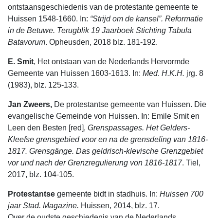
ontstaansgeschiedenis van de protestante gemeente te
Huissen 1548-1660. In:
“Strijd om de kansel”. Reformatie
in de Betuwe. Terugblik 19 Jaarboek Stichting Tabula
Batavorum
. Opheusden, 2018 blz. 181-192.
E. Smit
, Het ontstaan van de Nederlands Hervormde
Gemeente van Huissen 1603-1613. In:
Med
.
H.K.H.
jrg. 8
(1983), blz. 125-133.
Jan Zweers,
De protestantse gemeente van Huissen. Die
evangelische Gemeinde von Huissen. In: Emile Smit en
Leen den Besten [red],
Grenspassages. Het Gelders-
Kleefse grensgebied voor en na de grensdeling van 1816-
1817. Grensgänge. Das geldrisch-klevische Grenzgebiet
vor und nach der Grenzregulierung von 1816-1817
. Tiel,
2017, blz. 104-105.
Protestantse
gemeente bidt in stadhuis. In:
Huissen 700
jaar Stad. Magazine.
Huissen, 2014, blz. 17.
Over de oudste geschiedenis van de Nederlands