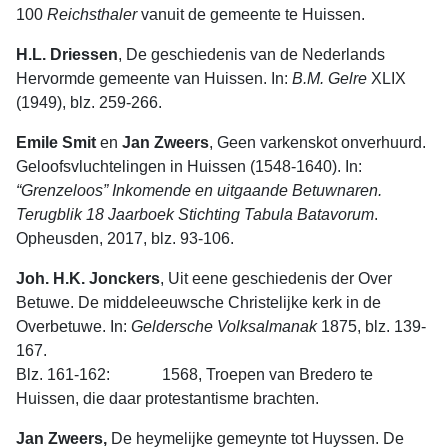
100
Reichsthaler
vanuit de gemeente te Huissen.
H.L. Driessen
, De geschiedenis van de Nederlands
Hervormde gemeente van Huissen. In:
B.M.
Gelre
XLIX
(1949), blz. 259-266.
Emile Smit
en
Jan Zweers
, Geen varkenskot onverhuurd.
Geloofsvluchtelingen in Huissen (1548-1640). In:
“Grenzeloos” Inkomende en uitgaande Betuwnaren.
Terugblik 18 Jaarboek Stichting Tabula Batavorum
.
Opheusden, 2017, blz. 93-106.
Joh. H.K. Jonckers
, Uit eene geschiedenis der Over
Betuwe. De middeleeuwsche Christelijke kerk in de
Overbetuwe. In:
Geldersche
Volksalmanak
1875, blz. 139-
167.
Blz. 161-162: 1568, Troepen van Bredero te
Huissen, die daar protestantisme brachten.
Jan Zweers,
De heymelijke gemeynte tot Huyssen. De