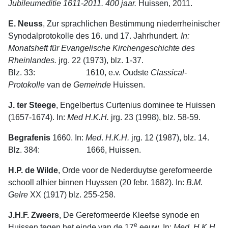
Jubileumeditie 1611-2011. 400 jaar.
Huissen, 2011.
E. Neuss
, Zur sprachlichen Bestimmung niederrheinischer
Synodalprotokol­le des 16. und 17. Jahrhundert.
In:
Monatsheft für Evangelische Kirchenge­schichte des
Rheinlandes.
jrg. 22 (1973), blz. 1-37.
Blz. 33: 1610, e.v. Oudste
Classical-
Protokolle
van de
Gemeinde
Huissen.
J. ter Steege
, Engelbertus Curtenius dominee te Huissen
(1657-1674). In:
Med H.K.H.
jrg. 23 (1998), blz. 58-59.
Begrafenis
1660. In:
Med
.
H.K.H.
jrg. 12 (1987), blz. 14.
Blz. 384: 1666, Huissen.
H.P. de Wilde
, Orde voor de Nederduytse gereformeerde
schooll alhier binnen Huyssen (20 febr. 1682). In:
B.M.
Gelre
XX (1917) blz. 255-258.
J.H.F. Zweers
, De Gereformeerde Kleefse synode en
e
Huissen tegen het einde van de 17
eeuw. In:
Med
.
H.K.H.