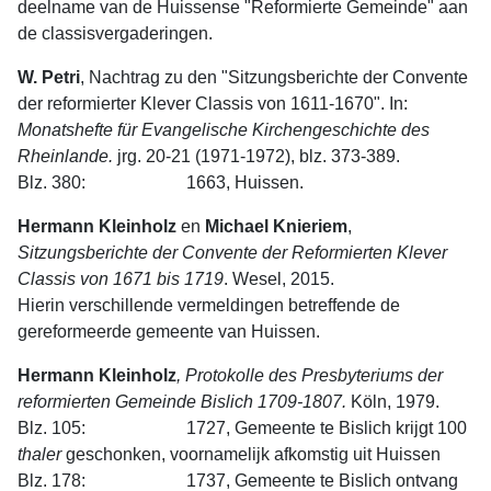
deelname van de Huissense "Reformierte Gemeinde" aan
de classisver­gaderingen.
W. Petri
, Nachtrag zu den "Sitzungsberichte der Convente
der reformierter Klever Classis von 1611-1670". In:
Monatshefte
für
Evangelische
Kirchenge­schichte
des
Rheinlande.
jrg. 20-21 (1971-1972), blz. 373-389.
Blz. 380: 1663, Huissen.
Hermann Kleinholz
en
Michael Knieriem
,
Sitzungsberichte der Convente der Reformierten Klever
Classis von 1671 bis 1719
. Wesel, 2015.
Hierin verschillende vermeldingen betreffende de
gereformeerde gemeente van Huissen.
Hermann Kleinholz
, Protokolle des Presbyteriums der
reformierten Ge­meinde Bislich 1709-1807.
Köln, 1979.
Blz. 105: 1727, Gemeente te Bislich krijgt 100
thaler
geschonken, voornamelijk afkomstig uit Huissen
Blz. 178: 1737, Gemeente te Bislich ontvang