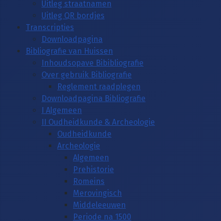
Uitleg straatnamen
Uitleg QR bordjes
Transcripties
Downloadpagina
Bibliografie van Huissen
Inhoudsopave Bibibliografie
Over gebruik Bibliografie
Reglement raadplegen
Downloadpagina Bibliografie
I Algemeen
II Oudheidkunde & Archeologie
Oudheidkunde
Archeologie
Algemeen
Prehistorie
Romeins
Merovingisch
Middeleeuwen
Periode na 1500