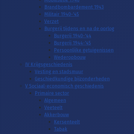
Brandbombardement 1943
Militair 1940-'45
Verzet
Burgerij tijdens en na de oorlog
Burgerij 1940-'44
Burgerij 1944-'45
Persoonlijke getuigenissen
Wederopbouw
IV Krijgsgeschiedenis
Vesting en stadsmuur
Geschiedkundige bijzonderheden
V Sociaal-economisch geschiedenis
Primaire sector
Algemeen
Veeteelt
Akkerbouw
Kersenteelt
Tabak