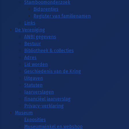
Stamboomonderzoek
Bidprentjes
Register van familienamen
Links
De Vereniging
ANBI gegevens
Bestuur
Bibliotheek & collecties
Adres
Lid worden
Geschiedenis van de Kring
Uitgaven
Statuten
Jaarverslagen
Financiëel jaarverslag
Privacy-verklaring
Museum
Exposities
Museumwinkel en webshop