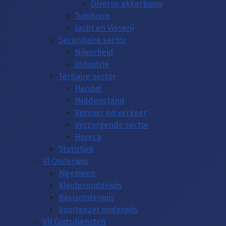
Diverse akkerbouw
Tuinbouw
Jacht en Visserij
Secundaire sector
Nijverheid
Industrie
Tertiaire sector
Handel
Middenstand
Vervoer en verkeer
Verzorgende sector
Horeca
Statistiek
VI Onderwijs
Algemeen
Kleuteronderwijs
Basisonderwijs
Voortgezet onderwijs
VII Godsdiensten