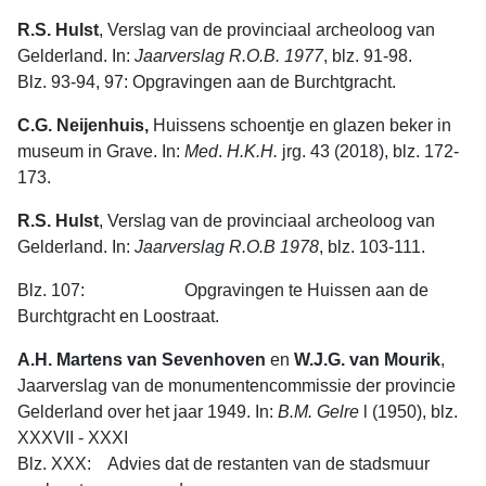
R.S. Hulst
, Verslag van de provinciaal archeoloog van
Gelderland. In:
Jaarver­slag
R.O.B.
1977
, blz. 91-98.
Blz. 93-94, 97: Opgravingen aan de Burchtgracht.
C.G. Neijenhuis,
Huissens schoentje en glazen beker in
museum in Grave. In:
Med
.
H.K.H.
jrg. 43 (2018), blz. 172-
173.
R.S. Hulst
, Verslag van de provinciaal archeoloog van
Gelderland. In:
Jaarverslag
R.O.B
1978
, blz. 103-111.
Blz. 107: Opgravingen te Huissen aan de
Burchtgracht en Loostraat.
A.H. Martens van Sevenhoven
en
W.J.G. van Mourik
,
Jaarverslag van de monumentencommissie der provincie
Gelderland over het jaar 1949. In:
B.M. Gelre
l (1950), blz.
XXXVII - XXXI
Blz. XXX: Advies dat de restanten van de stadsmuur