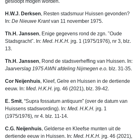
gesloopt mogen worden.
H.W.J. Derksen
, Resten stadsmuur Huissen gevonden?
In:
De Nieuwe Krant
van 11 november 1975.
Th.H. Janssen
, Enige gegevens rond de zgn. "Oude
Stadsgracht". In:
Med
.
H.K.H.
jrg. 1 (1975/1976), nr 3, blz.
13.
Th.H. Janssen
, Rond de stadsverheffing van Huissen. In:
Jaarverslag 1975 AWN afdeling Nijmegen e.o.
blz. 31-35.
Cor Neijenhuis
, Kleef, Gelre en Huissen in de dertiende
eeuw. In:
Med
.
H.K.H.
jrg. 46 (2021), blz. 39-42.
E. Smit
, “Supra fossatum antiquum” (over de datum van
Huissens stadswording). In:
Med. H.K.H.
jrg. 1
(1975/1976), nr 4. blz. 11-14.
C.G. Neijenhuis
, Gelderse en Kleefse munten uit de
dertiende eeuw in Huissen. In:
Med
.
H.K.H.
jrg. 46 (2021),