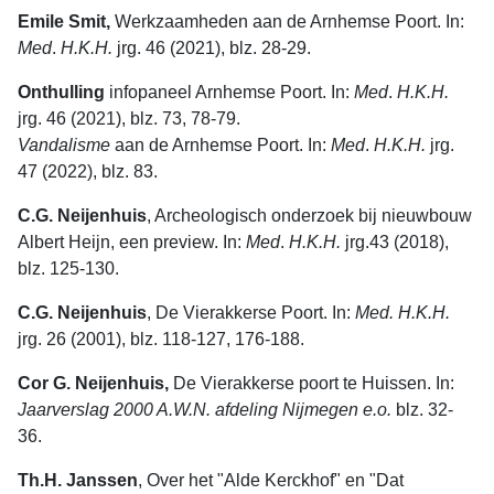
Emile Smit,
Werkzaamheden aan de Arnhemse Poort. In:
Med
.
H.K.H.
jrg. 46 (2021), blz. 28-29.
Onthulling
infopaneel Arnhemse Poort. In:
Med
.
H.K.H.
jrg. 46 (2021), blz. 73, 78-79.
Vandalisme
aan de Arnhemse Poort. In:
Med
.
H.K.H.
jrg.
47 (2022), blz. 83.
C.G. Neijenhuis
, Archeologisch onderzoek bij nieuwbouw
Albert Heijn, een preview. In:
Med
.
H.K.H.
jrg.43 (2018),
blz. 125-130.
C.G. Neijenhuis
, De Vierakkerse Poort. In:
Med. H.K.H.
jrg. 26 (2001), blz. 118-127, 176-188.
Cor G. Neijenhuis,
De Vierakkerse poort te Huissen. In:
Jaarverslag 2000 A.W.N. afdeling Nijmegen e.o.
blz. 32-
36.
Th.H. Janssen
, Over het "Alde Kerckhof" en "Dat