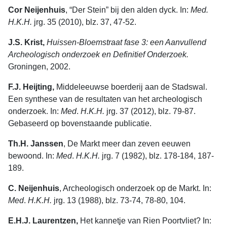
Cor Neijenhuis
, “Der Stein” bij den alden dyck. In:
Med.
H.K.H.
jrg. 35 (2010), blz. 37, 47-52.
J.S. Krist,
Huissen-Bloemstraat fase 3: een Aanvullend
Archeologisch onderzoek en Definitief Onderzoek.
Groningen, 2002.
F.J. Heijting,
Middeleeuwse boerderij aan de Stadswal.
Een synthese van de resultaten van het archeologisch
onderzoek. In:
Med
.
H.K.H.
jrg. 37 (2012), blz. 79-87.
Gebaseerd op bovenstaande publicatie.
Th.H. Janssen
, De Markt meer dan zeven eeuwen
bewoond. In:
Med
.
H.K.H.
jrg. 7 (1982), blz. 178-184, 187-
189.
C. Neijenhuis
, Archeologisch onderzoek op de Markt. In:
Med
.
H.K.H.
jrg. 13 (1988), blz. 73-74, 78-80, 104.
E.H.J. Laurentzen,
Het kannetje van Rien Poortvliet? In: