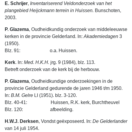
E. Schrijer
,
Inventariserend Veldonderzoek van het
plangebied Heijckmann terrein in Huissen.
Bunschoten,
2003.
P. Glazema
, Oudheidkundig onderzoek van middeleeuwse
kerken in de provincie Gelderland. In:
Akademiedagen
3
(1950).
Blz. 91: o.a. Huissen.
Kerk
. In:
Med
.
H.K.H.
jrg. 9 (1984), blz. 113.
Betreft onderzoek van de kerk bij de herbouw.
P. Glazema
, Oudheidkundige onderzoekingen in de
provincie Gelderland gedurende de jaren 1946 t/m 1950.
In:
B.M.
Gelre
LI (1951). blz. 3-120.
Blz. 40-41: Huissen, R.K. kerk, Burchtheuvel
Blz. 120: afbeelding.
H.W.J. Derksen
, Vondst geëxposeerd. In:
De
Gelderlander
van 14 juli 1954.