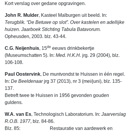
Kort verslag over gedane opgravingen.
John R. Mulder
, Kasteel Malburgen uit beeld. In:
Terugblik. “De Betuwe op slot”. Over kastelen en adellijke
huizen. Jaarboek Stichting Tabula Batavorum.
Opheusden, 2003. blz. 43-44.
de
C.G. Neijenhuis
, 15
eeuws drinkbekertje
(Museumschatten 5). In:
Med. H.K.H.
jrg. 29 (2004), blz.
106-108.
Paul Oostervink
, De muntvondst te Huissen in één regel.
In:
De Beeldenaar
jrg 37 (2013), nr 3 (mei/juni), blz. 135-
137.
Betreft twee te Huissen in 1956 gevonden gouden
guldens.
W.A. van Es
, Technologisch Laboratorium. In:
Jaarverslag
R.O.B.
1977
, blz. 84-86.
Blz. 85: Restauratie van aardewerk en