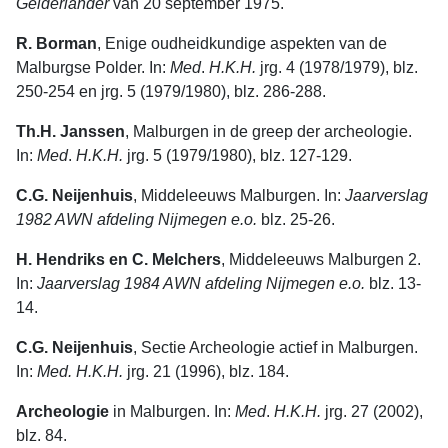
Gelderlander
van 20 september 1975.
R. Borman
, Enige oudheidkundige aspekten van de
Malburgse Polder. In:
Med
.
H.K.H.
jrg. 4 (1978/1979), blz.
250-254 en jrg. 5 (1979/1980), blz. 286-288.
Th.H. Janssen
, Malburgen in de greep der archeologie.
In:
Med
.
H.K.H.
jrg. 5 (1979/1980), blz. 127-129.
C.G. Neijenhuis
, Middeleeuws Malburgen. In:
Jaarverslag
1982 AWN afdeling Nijmegen e.o.
blz. 25-26.
H. Hendriks
en C. Melchers
, Middeleeuws Malburgen 2.
In:
Jaarverslag 1984 AWN afdeling Nijmegen e.o.
blz. 13-
14.
C.G. Neijenhuis
, Sectie Archeologie actief in Malburgen.
In:
Med. H.K.H.
jrg. 21 (1996), blz. 184.
Archeologie
in Malburgen. In:
Med
.
H.K.H.
jrg. 27 (2002),
blz. 84.