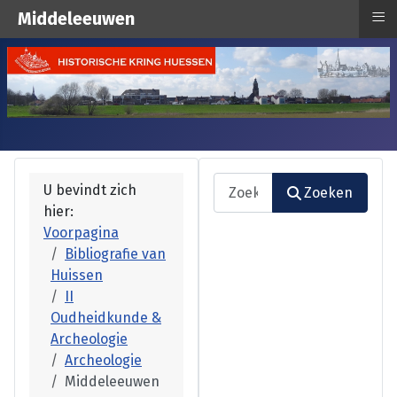
≡
Middeleeuwen
Zoeken
U bevindt zich
Zoeken
hier:
Type 2 or more characters fo
Voorpagina
Bibliografie van
Huissen
II
Oudheidkunde &
Archeologie
Archeologie
Middeleeuwen