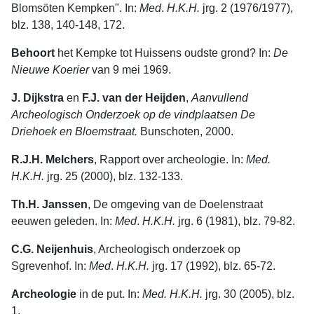
Blomsöten Kempken". In:
Med
.
H.K.H.
jrg. 2 (1976/1977),
blz. 138, 140-148, 172.
Behoort
het Kempke tot Huissens oudste grond? In:
De
Nieuwe
Koerier
van 9 mei 1969.
J. Dijkstra
en
F.J. van der Heijden
,
Aanvullend
Archeologisch Onderzoek op de vindplaatsen De
Driehoek en Bloemstraat.
Bunschoten, 2000.
R.J.H. Melchers
, Rapport over archeologie. In:
Med.
H.K.H.
jrg. 25 (2000), blz. 132-133.
Th.H. Janssen
, De omgeving van de Doelenstraat
eeuwen geleden. In:
Med
.
H.K.H.
jrg. 6 (1981), blz. 79-82.
C.G. Neijenhuis
, Archeologisch onderzoek op
Sgrevenhof. In:
Med
.
H.K.H.
jrg. 17 (1992), blz. 65-72.
Archeologie
in de put. In:
Med. H.K.H.
jrg. 30 (2005), blz.
1.