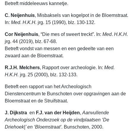
Betreft middeleeuws kannetje.
C. Neijenhuis
, Misbaksels van kogelpot in de Bloemstraat.
In:
Med
.
H.K.H.
jrg. 15 (1990), blz. 130-132.
Cor Neijenhuis
, “Die mes of sweert treckt”. In:
Med
.
H.K.H.
jrg. 44 (2019), blz. 67-68.
Betreft vondst van messen en een gedeelte van een
zwaard aan de Bloemstraat.
R.J.H. Melchers
, Rapport over archeologie. In:
Med.
H.K.H.
jrg. 25 (2000), blz. 132-133.
Betreft een rapport van het Archeologisch
Dienstencentrum te Bunschoten over opgravingen aan de
Bloemstraat en de Struifstraat.
J. Dijkstra
en
F.J. van der Heijden
,
Aanvullende
Archeologisch Onderzoek op de vindplaatsen ‘De
Driehoek|’ en ‘Bloemstraat’.
Bunschoten, 2000.