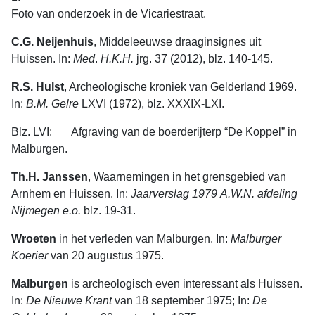
Foto van onderzoek in de Vicariestraat.
C.G. Neijenhuis
, Middeleeuwse draaginsignes uit
Huissen. In:
Med
.
H.K.H.
jrg. 37 (2012), blz. 140-145.
R.S. Hulst
, Archeologische kroniek van Gelderland 1969.
In:
B.M. Gelre
LXVI (1972), blz. XXXIX-LXI.
Blz. LVI: Afgraving van de boerderijterp “De Koppel” in
Malburgen.
Th.H. Janssen
, Waarnemingen in het grensgebied van
Arnhem en Huissen. In:
Jaarverslag
1979
A
.W.N.
afdeling
Nijmegen
e.o.
blz. 19-31.
Wroeten
in het verleden van Malburgen. In:
Malburger
Koerier
van 20 augustus 1975.
Malburgen
is archeologisch even interessant als Huissen.
In:
De
Nieuwe
Krant
van 18 september 1975; In:
De