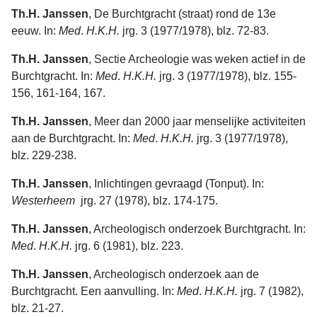
Th.H. Janssen
, De Burchtgracht (straat) rond de 13e
eeuw. In:
Med
.
H.K.H.
jrg. 3 (1977/1978), blz. 72-83.
Th.H. Janssen
, Sectie Archeologie was weken actief in de
Burchtgracht. In:
Med
.
H.K.H.
jrg. 3 (1977/1978), blz. 155-
156, 161-164, 167.
Th.H. Janssen
, Meer dan 2000 jaar menselijke activiteiten
aan de Burcht­gracht. In:
Med
.
H.K.H.
jrg. 3 (1977/1978),
blz. 229-238.
Th.H. Janssen
, Inlichtingen gevraagd (Tonput). In:
Westerheem
jrg. 27 (1978), blz. 174-175.
Th.H. Janssen
, Archeologisch onderzoek Burchtgracht. In:
Med
.
H.K.H.
jrg. 6 (1981), blz. 223.
Th.H. Janssen
, Archeologisch onderzoek aan de
Burchtgracht. Een aanvul­ling. In:
Med
.
H.K.H.
jrg. 7 (1982),
blz. 21-27.