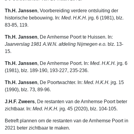
Th.H. Janssen
, Voorbereiding verdere ontsluiting der
historische bebou­wing. In:
Med
.
H.K.H.
jrg. 6 (1981), blz.
83-85, 119.
Th.H. Janssen
, De Arnhemse Poort te Huissen. In:
Jaarverslag
1981
A
.W.N.
afdeling
Nijmegen
e.o.
blz. 13-
15.
Th.H. Janssen
, De Arnhemse Poort. In:
Med
.
H.K.H.
jrg. 6
(1981), blz. 189-190, 193-227, 235-236.
Th.H. Janssen
, De Poortwachter. In:
Med
.
H.K.H.
jrg. 15
(1990), blz. 73, 89-96.
J.H.F. Zweers
, De restanten van de Arnhemse Poort beter
zichtbaar. In:
Med
.
H.K.H.
jrg. 45 (2020), blz. 104-105.
Betreft plannen om de restanten van de Arnhemse Poort in
2021 beter zichtbaar te maken.