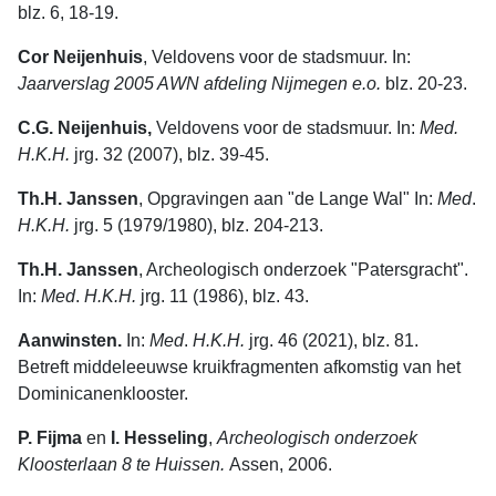
blz. 6, 18-19.
Cor Neijenhuis
, Veldovens voor de stadsmuur. In:
Jaarverslag 2005 AWN afdeling Nijmegen e.o.
blz. 20-23.
C.G. Neijenhuis,
Veldovens voor de stadsmuur. In:
Med.
H.K.H.
jrg. 32 (2007), blz. 39-45.
Th.H. Janssen
, Opgravingen aan "de Lange Wal" In:
Med
.
H.K.H.
jrg. 5 (1979/1980), blz. 204-213.
Th.H. Janssen
, Archeologisch onderzoek "Patersgracht".
In:
Med
.
H.K.H.
jrg. 11 (1986), blz. 43.
Aanwinsten.
In:
Med
.
H.K.H.
jrg. 46 (2021), blz. 81.
Betreft middeleeuwse kruikfragmenten afkomstig van het
Dominicanenklooster.
P. Fijma
en
I. Hesseling
,
Archeologisch onderzoek
Kloosterlaan 8 te Huissen.
Assen, 2006.