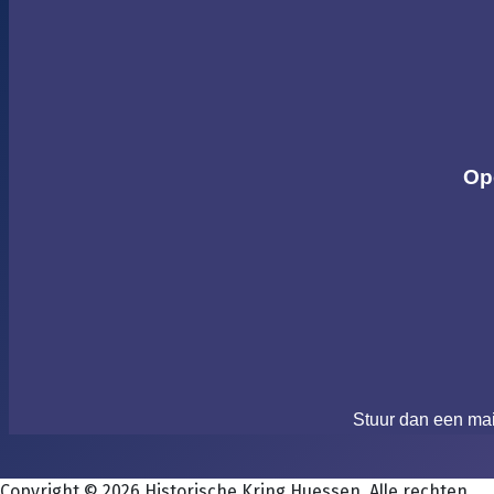
Op
Stuur dan een ma
Copyright © 2026 Historische Kring Huessen. Alle rechten