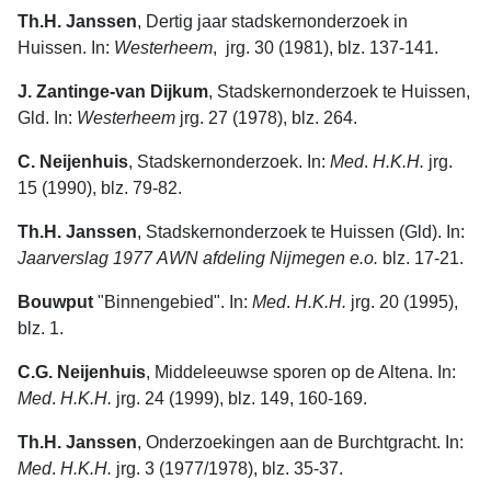
Th.H. Janssen
, Dertig jaar stadskernonderzoek in
Huissen. In:
Westerheem
, jrg. 30 (1981), blz. 137-141.
J. Zantinge-van Dijkum
, Stadskernonderzoek te Huissen,
Gld. In:
Westerheem
jrg. 27 (1978), blz. 264.
C. Neijenhuis
, Stadskernonderzoek. In:
Med
.
H.K.H.
jrg.
15 (1990), blz. 79-82.
Th.H. Janssen
, Stadskernonderzoek te Huissen (Gld). In:
Jaarverslag 1977
AWN
afdeling
Nijmegen
e.o.
blz. 17-21.
Bouwput
"Binnengebied". In:
Med
.
H.K.H.
jrg. 20 (1995),
blz. 1.
C.G. Neijenhuis
, Middeleeuwse sporen op de Altena. In:
Med
.
H.K.H.
jrg. 24 (1999), blz. 149, 160-169.
Th.H. Janssen
, Onderzoekingen aan de Burchtgracht. In:
Med
.
H.K.H.
jrg. 3 (1977/1978), blz. 35-37.