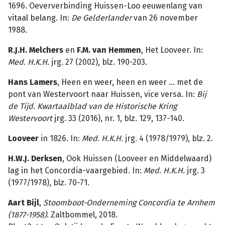
1696. Oeververbinding Huissen-Loo eeuwenlang van
vitaal belang. In:
De Gelderlander
van 26 november
1988.
R.J.H. Melchers
en
F.M. van Hemmen
, Het Looveer. In:
Med
.
H.K.H.
jrg. 27 (2002), blz. 190-203.
Hans Lamers
, Heen en weer, heen en weer … met de
pont van Westervoort naar Huissen, vice versa. In:
Bij
de Tijd. Kwartaalblad van de Historische Kring
Westervoort
jrg. 33 (2016), nr. 1, blz. 129, 137-140.
Looveer
in 1826. In:
Med
.
H.K.H.
jrg. 4 (1978/1979), blz. 2.
H.W.J. Derksen
, Ook Huissen (Looveer en Middelwaard)
lag in het Concor­dia-vaargebied. In:
Med
.
H.K.H.
jrg. 3
(1977/1978), blz. 70-71.
Aart Bijl
,
Stoomboot-Onderneming Concordia te Arnhem
(1877-1958)
. Zaltbommel, 2018.