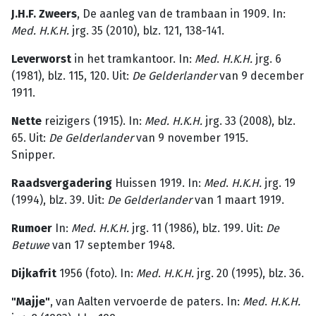
J.H.F. Zweers
, De aanleg van de trambaan in 1909. In:
Med. H.K.H.
jrg. 35 (2010), blz. 121, 138-141.
Leverworst
in het tramkantoor. In:
Med
.
H.K.H.
jrg. 6
(1981), blz. 115, 120. Uit:
De
Gelderlander
van 9 december
1911.
Nette
reizigers (1915). In:
Med. H.K.H.
jrg. 33 (2008), blz.
65. Uit:
De Gelderlander
van 9 november 1915.
Snipper.
Raadsvergadering
Huissen 1919. In:
Med
.
H.K.H.
jrg. 19
(1994), blz. 39. Uit:
De
Gelderlan­der
van 1 maart 1919.
Rumoer
In:
Med
.
H.K.H.
jrg. 11 (1986), blz. 199. Uit:
De
Betuwe
van 17 september 1948.
Dijkafrit
1956 (foto). In:
Med
.
H.K.H.
jrg. 20 (1995), blz. 36.
"Majje"
, van Aalten vervoerde de paters. In:
Med
.
H.K.H.