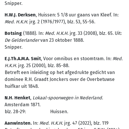
Snipper.
H.W.J. Derksen
, Huissen: 5 1/8 uur gaans van Kleef. In:
Med
.
H.K.H.
jrg. 2 (1976/1977), blz. 53, 55-56.
Botsing
(1888). In:
Med. H.K.H.
jrg. 33 (2008), blz. 65. Uit:
De Gelderlander
van 23 oktober 1888.
Snipper.
E.J.Th.A.M.A. Smit
, Voor omnibus en stoomtram. In:
Med.
H.K.H.
jrg. 25 (2000), blz. 85-88.
Betreft een inleiding op het afgedrukte gedicht van
dominee R.H. Graadt Jonckers over de Overbetuwse
huifkar uit 1848.
N.H. Henket
,
Lokaal-spoorwegen
in
Nederland
.
Amsterdam 1871.
blz. 28-29: Huissen.
Aanwinsten.
In:
Med. H.K.H.
jrg. 47 (2022), blz. 119