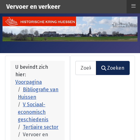
≡
Vervoer en verkeer
Zoeken
U bevindt zich
Zoeken
hier:
Type 2 or more characters fo
Voorpagina
Bibliografie van
Huissen
V Sociaal-
economisch
geschiedenis
Tertiaire sector
Vervoer en