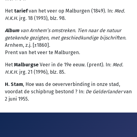
Het
tarief
van het veer op Malburgen (1849). In:
Med
.
H.K.H.
jrg. 18 (1993), blz. 98.
Album
van Arnhem’s omstreken. Tien naar de natuur
getekende gezigten, met geschiedkundige bijschriften.
Arnhem, z.j. [±1860].
Prent van het veer te Malburgen.
Het
Malburgse
Veer in de 19e eeuw. (prent). In:
Med.
H.K.H.
jrg. 21 (1996), blz. 85.
H. Stam
, Hoe was de oeververbinding in onze stad,
voordat de schipbrug bestond ? In:
De
Gelderlander
van
2 juni 1955.