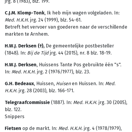
jrg. 8 (1983), blz. 199.
C.J.M. Klomp-Tonk
, Ik heb mijn wagen volgeladen. In:
Med
.
H.K.H.
jrg. 24 (1999), blz. 54-61.
Betreft het vervoer van goederen naar de verschillende
markten te Arnhem.
H.W.J. Derksen (†),
De gemeentelijke postbesteller
(1848). In:
Bij de Tijd
jrg. 44 (2015), nr. 8 blz. 18-19.
H.W.J. Derksen
, Huissens Tante Pos gebruikte één "s".
In:
Med
.
H.K.H.
jrg. 2 (1976/1977), blz. 23.
G.H. Bedeaux
, Huissen,
Huisen
en Huissen. In:
Med
.
H.K.H.
jrg. 28 (2003), blz. 166-171.
Telegraafcommissie
(1887). In:
Med. H.K.H.
jrg. 30 (2005),
blz. 122.
Snippers
Fietsen
op de markt. In:
Med
.
H.K.H.
jrg. 4 (1978/1979),