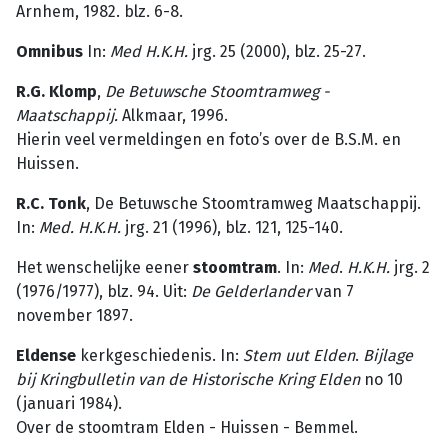
Arnhem, 1982. blz. 6-8.
Omnibus
In:
Med H.K.H.
jrg. 25 (2000), blz. 25-27.
R.G. Klomp
,
De Betuwsche Stoomtramweg -
Maatschappij.
Alkmaar, 1996.
Hierin veel vermeldingen en foto’s over de B.S.M. en
Huissen.
R.C. Tonk
, De Betuwsche Stoomtramweg Maatschappij.
In:
Med. H.K.H.
jrg. 21 (1996), blz. 121, 125-140.
Het wenschelijke eener
stoomtram
. In:
Med
.
H.K.H.
jrg. 2
(1976/1977), blz. 94. Uit:
De
Gelderlander
van 7
november 1897.
Eldense
kerkgeschiedenis. In:
Stem
uut
Elden
.
Bijlage
bij
Kringbulletin
van
de
Historische
Kring
Elden
no 10
(januari 1984).
Over de stoomtram Elden - Huissen - Bemmel.