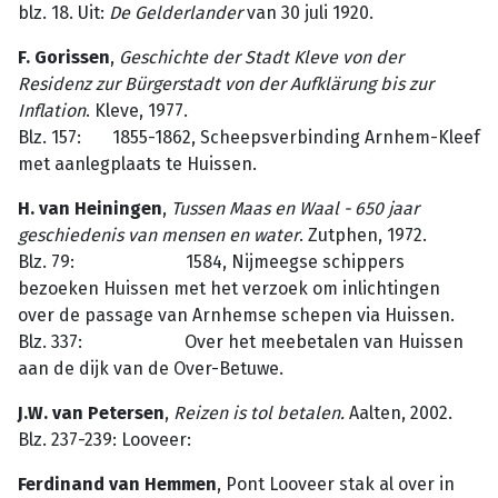
blz. 18. Uit:
De Gelderlander
van 30 juli 1920.
F. Gorissen
,
Geschichte
der
Stadt
Kleve
von
der
Residenz
zur
Bürgerstadt
von
der
Aufklärung
bis
zur
Inflation
. Kleve, 1977.
Blz. 157: 1855-1862, Scheepsverbinding Arnhem-Kleef
met aanlegplaats te Huissen.
H. van Heiningen
,
Tussen
Maas
en
Waal
-
650
jaar
geschiedenis
van
mensen
en
water
. Zutphen, 1972.
Blz. 79: 1584, Nijmeegse schippers
bezoeken Huissen met het verzoek om inlichtingen
over de passage van Arnhemse schepen via Huissen.
Blz. 337: Over het meebetalen van Huissen
aan de dijk van de Over-Betuwe.
J.W. van Petersen
,
Reizen is tol betalen.
Aalten, 2002.
Blz. 237-239: Looveer:
Ferdinand van Hemmen
, Pont Looveer stak al over in