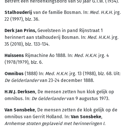
Betreft een herdenkingsbord van 50 jaar G.T.W. (1934).
Stalhouderij
van de familie Bosman. In:
Med. H.K.H.
jrg.
22 (1997), blz. 36.
Derk Jan Prins,
Gevelsteen in pand Rijnstraat 1
herinnert aan stalhouderij Bosman. In:
Med. H.K.H.
jrg.
35 (2010), blz. 133-134.
Huissens
Rijmachine Ao 1888. In:
Med
.
H.K.H.
jrg. 4
(1978/1979), blz. 6.
Omnibus
(1888) In:
Med
.
H.K.H.
jrg. 13 (1988), blz. 68. Uit:
De
Gelderlander
van 23-24 december 1888.
H.W.J. Derksen
, De mensen zetten hun klok gelijk op
omnibus. In:
De
Gelderlander
van 9 augustus 1973.
Van Sonsbeke
, De mensen zetten de klok gelijk op de
omnibus van Gerrit Holland. In:
Van Sonsbeke
,
Arnhemse straten geplaveid met herinneringen I.