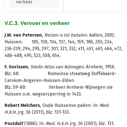
verkeer
V.C.3. Vervoer en verkeer
J.W. van Petersen
,
Reizen is tol betalen.
Aalten, 2002.
Huissen: 105, 130, 134, 137, 144, 159, 186, 203, 234,
236-239, 294, 295, 297, 301, 321, 332, 411, 451, 461, 466, 472,
486-488, 495, 523, 558, 654.
F. Gorissen
,
Stede-Atlas
van
Nijmegen
. Arnhem, 1956.
Blz. 68: Romeinse straatweg Duffelward-
Carvium-Angeren-Huissen-Elden
Blz. 59-60: Verkeer Arnhem-Nijmegen via
Huissen o.m. wegversper­ring in 1433.
Robert Melchers
, Oude Huissense paden. In:
Med.
H.K.H.
jrg. 36 (2011), blz. 131-133.
Postduif
(1886). In:
Med. H.K.H.
jrg. 26 (2001), blz. 131.