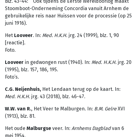
Blz. 43-44: Ook tijdens de Eerste Wereldoorlog maakt
Stoomboot-Onderneming Concordia vanuit Arnhem de
gebruikelijke reis naar Huissen voor de processie (op 25
juni 1916).
Het
Looveer
. In:
Med. H.K.H.
jrg. 24 (1999), blz. 1, 90
[reactie].
Foto.
Looveer
in gedwongen rust (1940). In:
Med. H.K.H.
jrg. 20
(1995), blz. 157, 186, 195.
Foto’s.
C.G. Neijenhuis,
Het Lendaan terug op de kaart. In:
Med
.
H.K.H.
jrg. 43 (2018), blz. 46-47.
W.W. van R.
, Het Veer te Malburgen. In:
B.M.
Gelre
XVI
(1913), blz. 81.
Het oude
Malburgse
veer. In:
Arnhems
Dagblad
van 6
mei 1954.