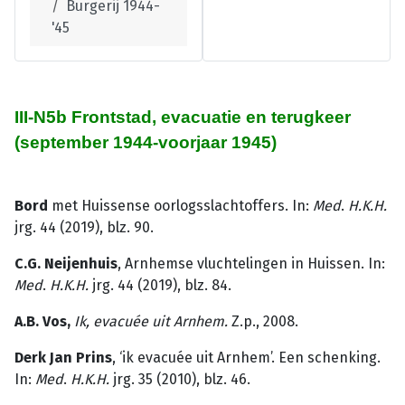
Burgerij 1944-
'45
III-N5b Frontstad, evacuatie en terugkeer
(september 1944-voorjaar 1945)
Bord
met Huissense oorlogsslachtoffers. In:
Med
.
H.K.H.
jrg. 44 (2019), blz. 90.
C.G. Neijenhuis
, Arnhemse vluchtelingen in Huissen. In:
Med
.
H.K.H.
jrg. 44 (2019), blz. 84.
A.B. Vos,
Ik, evacuée uit Arnhem.
Z.p., 2008.
Derk Jan Prins
, ‘ik evacuée uit Arnhem’. Een schenking.
In:
Med
.
H.K.H.
jrg. 35 (2010), blz. 46.