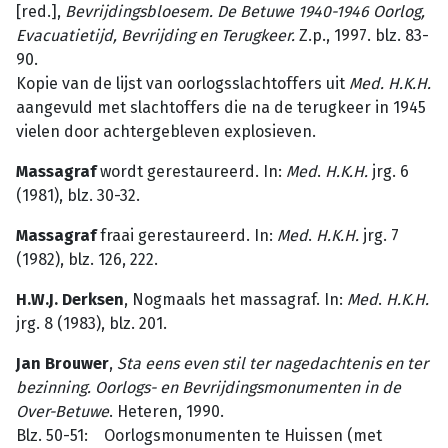
[red.],
Bevrijdingsbloesem. De Betuwe 1940-1946 Oorlog,
Evacuatietijd, Bevrijding en Terugkeer.
Z.p., 1997. blz. 83-
90.
Kopie van de lijst van oorlogsslachtoffers uit
Med. H.K.H.
aangevuld met slachtoffers die na de terugkeer in 1945
vielen door achtergebleven explosieven.
Massagraf
wordt gerestaureerd. In:
Med
.
H.K.H.
jrg. 6
(1981), blz. 30-32.
Massagraf
fraai gerestaureerd. In:
Med
.
H.K.H.
jrg. 7
(1982), blz. 126, 222.
H.W.J. Derksen
, Nogmaals het massagraf. In:
Med
.
H.K.H.
jrg. 8 (1983), blz. 201.
Jan Brouwer
,
Sta eens even stil ter nagedachtenis en ter
bezinning. Oorlogs- en Bevrijdings­monumenten in de
Over-Betuwe
. Heteren, 1990.
Blz. 50-51: Oorlogsmonumenten te Huissen (met