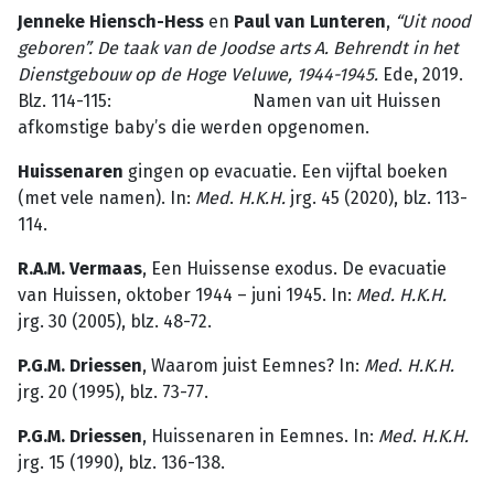
Jenneke Hiensch-Hess
en
Paul van Lunteren
,
“Uit nood
geboren”. De taak van de Joodse arts A. Behrendt in het
Dienstgebouw op de Hoge Veluwe, 1944-1945.
Ede, 2019.
Blz. 114-115: Namen van uit Huissen
afkomstige baby’s die werden opgenomen.
Huissenaren
gingen op evacuatie. Een vijftal boeken
(met vele namen). In:
Med
.
H.K.H.
jrg. 45 (2020), blz. 113-
114.
R.A.M. Vermaas
, Een Huissense exodus. De evacuatie
van Huissen, oktober 1944 – juni 1945. In:
Med. H.K.H.
jrg. 30 (2005), blz. 48-72.
P.G.M. Driessen
, Waarom juist Eemnes? In:
Med
.
H.K.H.
jrg. 20 (1995), blz. 73-77.
P.G.M. Driessen
, Huissenaren in Eemnes. In:
Med
.
H.K.H.
jrg. 15 (1990), blz. 136-138.