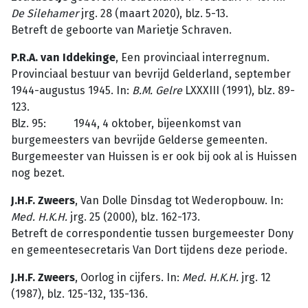
De Silehamer
jrg. 28 (maart 2020), blz. 5-13.
Betreft de geboorte van Marietje Schraven.
P.R.A. van Iddekinge
, Een provinciaal interregnum.
Provinciaal bestuur van bevrijd Gelderland, september
1944-augustus 1945. In:
B.M. Gelre
LXXXIII (1991), blz. 89-
123.
Blz. 95: 1944, 4 oktober, bijeenkomst van
burgemeesters van bevrijde Gelderse gemeenten.
Burgemeester van Huissen is er ook bij ook al is Huissen
nog bezet.
J.H.F. Zweers
, Van Dolle Dinsdag tot Wederopbouw. In:
Med. H.K.H.
jrg. 25 (2000), blz. 162-173.
Betreft de correspondentie tussen burgemeester Dony
en gemeentesecretaris Van Dort tijdens deze periode.
J.H.F. Zweers
, Oorlog in cijfers. In:
Med
.
H.K.H.
jrg. 12
(1987), blz. 125-132, 135-136.