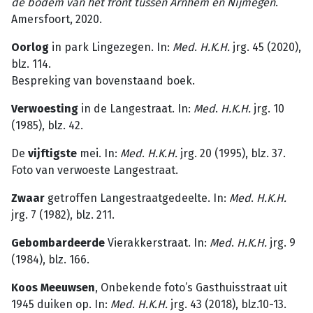
de bodem van het front tussen Arnhem en Nijmegen
.
Amersfoort, 2020.
Oorlog
in park Lingezegen. In:
Med
.
H.K.H.
jrg. 45 (2020),
blz. 114.
Bespreking van bovenstaand boek.
Verwoesting
in de Langestraat. In:
Med
.
H.K.H.
jrg. 10
(1985), blz. 42.
De
vijftigste
mei. In:
Med
.
H.K.H.
jrg. 20 (1995), blz. 37.
Foto van verwoeste Langestraat.
Zwaar
getroffen Langestraatgedeelte. In:
Med
.
H.K.H.
jrg. 7 (1982), blz. 211.
Gebombardeerde
Vierakkerstraat. In:
Med
.
H.K.H.
jrg. 9
(1984), blz. 166.
Koos Meeuwsen
, Onbekende foto’s Gasthuisstraat uit
1945 duiken op. In:
Med
.
H.K.H.
jrg. 43 (2018), blz.10-13.