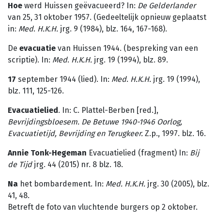
Hoe
werd Huissen geëvacueerd? In:
De
Gelderlander
van 25, 31 oktober 1957. (Gedeeltelijk opnieuw geplaatst
in:
Med
.
H.K.H.
jrg. 9 (1984), blz. 164, 167-168).
De
evacuatie
van Huissen 1944. (bespreking van een
scriptie). In:
Med
.
H.K.H.
jrg. 19 (1994), blz. 89.
17
september 1944 (lied). In:
Med
.
H.K.H.
jrg. 19 (1994),
blz. 111, 125-126.
Evacuatielied
. In: C. Plattel-Berben [red.],
Bevrijdingsbloesem. De Betuwe 1940-1946 Oorlog,
Evacuatietijd, Bevrijding en Terugkeer.
Z.p., 1997. blz. 16.
Annie Tonk-Hegeman
Evacuatielied (fragment) In:
Bij
de Tijd
jrg. 44 (2015) nr. 8 blz. 18.
Na
het bombardement. In:
Med. H.K.H.
jrg. 30 (2005), blz.
41, 48.
Betreft de foto van vluchtende burgers op 2 oktober.