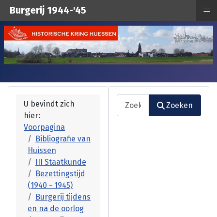
≡
Burgerij 1944-'45
Zoeken
U bevindt zich
Zoeken
hier:
Type 2 or more characters fo
Voorpagina
Bibliografie van
Huissen
III Staatkunde
Bezettingstijd
(1940 - 1945)
Burgerij tijdens
en na de oorlog