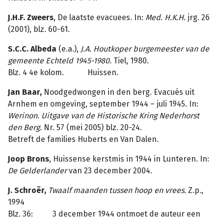
J.H.F. Zweers
, De laatste evacuees. In:
Med
.
H.K.H.
jrg. 26
(2001), blz. 60-61.
S.C.C. Albeda
(e.a.),
J.A.
Houtkoper
burgemeester
van
de
gemeente
Echteld
1945-1980.
Tiel, 1980.
Blz. 4 4e kolom. Huissen.
Jan Baar,
Noodgedwongen in den berg. Evacués uit
Arnhem en omgeving, september 1944 – juli 1945. In:
Werinon. Uitgave van de Historische Kring Nederhorst
den Berg
. Nr. 57 (mei 2005) blz. 20-24.
Betreft de families Huberts en Van Dalen.
Joop Brons
, Huissense kerstmis in 1944 in Lunteren. In:
De Gelderlander
van 23 december 2004.
J. Schroër,
Twaalf maanden tussen hoop en vrees.
Z.p.,
1994
Blz. 36: 3 december 1944 ontmoet de auteur een