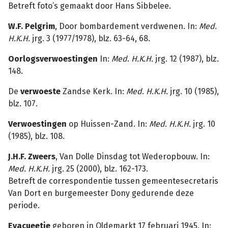
Betreft foto’s gemaakt door Hans Sibbelee.
W.F. Pelgrim
, Door bombardement verdwenen. In:
Med
.
H.K.H.
jrg. 3 (1977/1978), blz. 63-64, 68.
Oorlogsverwoestingen
In:
Med
.
H.K.H.
jrg. 12 (1987), blz.
148.
De
verwoeste
Zandse Kerk. In:
Med
.
H.K.H.
jrg. 10 (1985),
blz. 107.
Verwoestingen
op Huissen-Zand. In:
Med
.
H.K.H.
jrg. 10
(1985), blz. 108.
J.H.F. Zweers
, Van Dolle Dinsdag tot Wederopbouw. In:
Med. H.K.H.
jrg. 25 (2000), blz. 162-173.
Betreft de correspondentie tussen gemeentesecretaris
Van Dort en burgemeester Dony gedurende deze
periode.
Evacueetje
geboren in Oldemarkt 17 februari 1945. In: