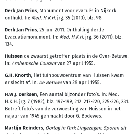
Derk Jan Prins
, Monument voor evacués in Nijkerk
onthuld. In:
Med. H.K.H.
jrg. 35 (2010), blz. 98.
Derk Jan Prins
, 25 juni 2011. Onthulling derde
Evacuatiemonument. In:
Med. H.K.H.
jrg. 36 (2011), blz.
134.
Huissen
de zwaarst getroffen plaats in de Over-Betuwe.
In:
Arnhemsche
Courant
van 27 april 1955.
G.H. Knorth
, Het tuinbouwcentrum van Huissen kwam
er slecht af. In:
De
Betuwe
van 29 april 1955.
H.W.J. Derksen
, Een aantal bijzonder foto’s. In: Med.
H.K.H. jrg. 7 (1982), blz. 197-199, 212, 217-220, 225-226, 231.
Betreft foto’s van de verwoesting van Huissen in het
najaar van 1945 genmaakt door G. Bodewes.
Martijn Reinders
,
Oorlog in Park Lingezegen. Sporen uit