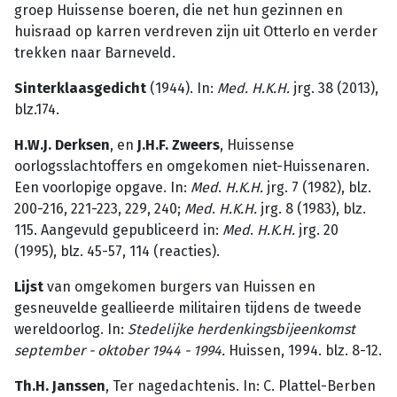
groep Huissense boeren, die net hun gezinnen en
huisraad op karren verdreven zijn uit Otterlo en verder
trekken naar Barneveld.
Sinterklaasgedicht
(1944). In:
Med. H.K.H.
jrg. 38 (2013),
blz.174.
H.W.J. Derksen
, en
J.H.F. Zweers
, Huissense
oorlogsslachtoffers en omgekomen niet-Huissenaren.
Een voorlopige opgave. In:
Med
.
H.K.H.
jrg. 7 (1982), blz.
200-216, 221-223, 229, 240;
Med
.
H.K.H.
jrg. 8 (1983), blz.
115. Aangevuld gepubliceerd in:
Med
.
H.K.H.
jrg. 20
(1995), blz. 45-57, 114 (reacties).
Lijst
van omgekomen burgers van Huissen en
gesneuvelde geallieerde militairen tijdens de tweede
wereldoorlog. In:
Stedelijke
herdenkingsbijeen­komst
september
-
oktober
1944
-
1994.
Huissen, 1994. blz. 8-12.
Th.H. Janssen
, Ter nagedachtenis. In: C. Plattel-Berben