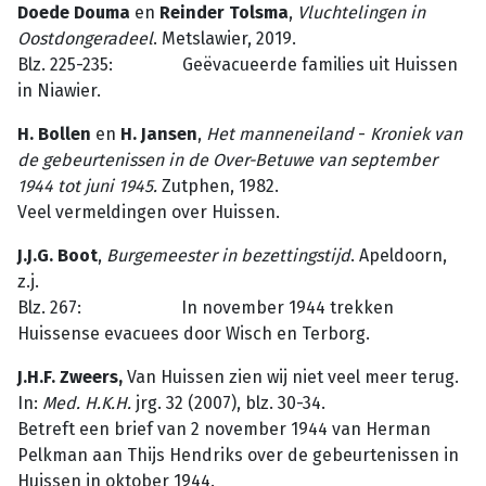
Doede Douma
en
Reinder Tolsma
,
Vluchtelingen in
Oostdongeradeel
. Metslawier, 2019.
Blz. 225-235: Geëvacueerde families uit Huissen
in Niawier.
H. Bollen
en
H. Jansen
,
Het
manneneiland
-
Kroniek
van
de
gebeurtenissen
in
de
Over-Betuwe
van
september
1944
tot
juni
1945.
Zutphen, 1982.
Veel vermeldingen over Huissen.
J.J.G. Boot
,
Burgemeester
in
bezettingstijd
. Apeldoorn,
z.j.
Blz. 267: In november 1944 trekken
Huissense evacuees door Wisch en Terborg.
J.H.F. Zweers,
Van Huissen zien wij niet veel meer terug.
In:
Med. H.K.H.
jrg. 32 (2007), blz. 30-34.
Betreft een brief van 2 november 1944 van Herman
Pelkman aan Thijs Hendriks over de gebeurtenissen in
Huissen in oktober 1944.