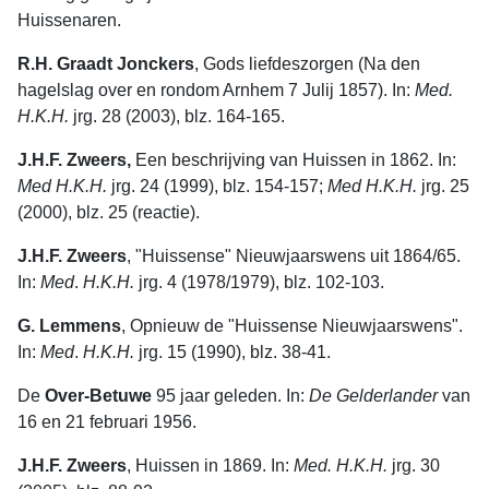
Huissenaren.
R.H. Graadt Jonckers
, Gods liefdeszorgen (Na den
hagelslag over en rondom Arnhem 7 Julij 1857). In:
Med.
H.K.H.
jrg. 28 (2003), blz. 164-165.
J.H.F. Zweers,
Een beschrijving van Huissen in 1862. In:
Med H.K.H.
jrg. 24 (1999), blz. 154-157;
Med H.K.H.
jrg. 25
(2000), blz. 25 (reactie).
J.H.F. Zweers
, "Huissense" Nieuwjaarswens uit 1864/65.
In:
Med
.
H.K.H.
jrg. 4 (1978/1979), blz. 102-103.
G. Lemmens
, Opnieuw de "Huissense Nieuwjaarswens".
In:
Med
.
H.K.H.
jrg. 15 (1990), blz. 38-41.
De
Over-Betuwe
95 jaar geleden. In:
De
Gelderlander
van
16 en 21 februari 1956.
J.H.F. Zweers
, Huissen in 1869. In:
Med. H.K.H.
jrg. 30