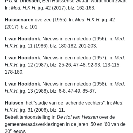
P.G.M. Driessen
, Een Huissense zwaan wordt nooit zwart.
In:
Med. H.K.H.
jrg. 42 (2017), blz. 162-163.
Huissenaren
overzee (1955). In:
Med
.
H.K.H.
jrg. 42
(2017), blz. 101.
I. van Hooidonk.
Nieuws in een notedop (1956). In:
Med
.
H.K.H.
jrg. 11 (1986), blz. 180-182, 201-203.
I. van Hooidonk.
Nieuws in een notedop (1957). In:
Med
.
H.K.H.
jrg. 12 (1987), blz. 25-26, 47-48, 92-93, 113-115,
178-180.
I. van Hooidonk.
Nieuws in een notedop (1958). In:
Med
.
H.K.H.
jrg. 13 (1988), blz. 6-8, 47-49, 85-87.
Huissen
, het “stadje van de lachende vechters”. In:
Med
.
H.K.H.
jrg. 31 (2006), blz. 11.
Betreft tentoonstelling in
De Hof van Hessen
over de
gemeenteraadsverkiezingen in de jaren ’50 en ’60 van de
e
20
eeuw.