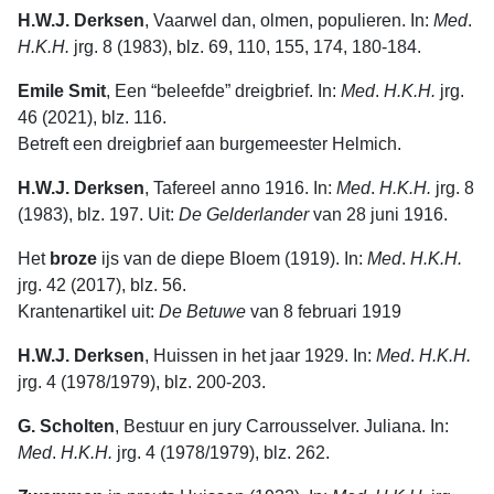
H.W.J. Derksen
, Vaarwel dan, olmen, populieren. In:
Med
.
H.K.H.
jrg. 8 (1983), blz. 69, 110, 155, 174, 180-184.
Emile Smit
, Een “beleefde” dreigbrief. In:
Med
.
H.K.H.
jrg.
46 (2021), blz. 116.
Betreft een dreigbrief aan burgemeester Helmich.
H.W.J. Derksen
, Tafereel anno 1916. In:
Med
.
H.K.H.
jrg. 8
(1983), blz. 197. Uit:
De Gelderlander
van 28 juni 1916.
Het
broze
ijs van de diepe Bloem (1919). In:
Med
.
H.K.H.
jrg. 42 (2017), blz. 56.
Krantenartikel uit:
De Betuwe
van 8 februari 1919
H.W.J. Derksen
, Huissen in het jaar 1929. In:
Med
.
H.K.H.
jrg. 4 (1978/1979), blz. 200-203.
G. Scholten
, Bestuur en jury Carrousselver. Juliana. In:
Med
.
H.K.H.
jrg. 4 (1978/1979), blz. 262.