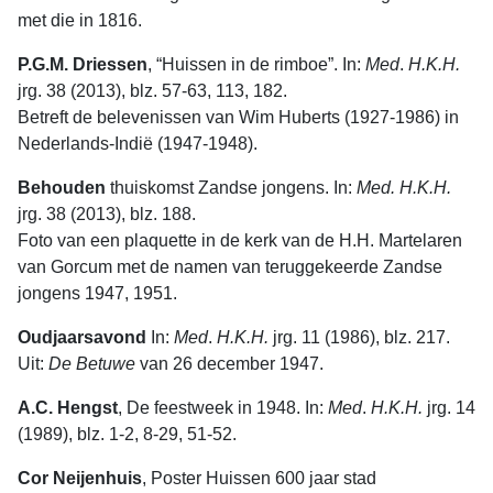
met die in 1816.
P.G.M. Driessen
, “Huissen in de rimboe”. In:
Med
.
H.K.H.
jrg. 38 (2013), blz. 57-63, 113, 182.
Betreft de belevenissen van Wim Huberts (1927-1986) in
Nederlands-Indië (1947-1948).
Behouden
thuiskomst Zandse jongens. In:
Med. H.K.H.
jrg. 38 (2013), blz. 188.
Foto van een plaquette in de kerk van de H.H. Martelaren
van Gorcum met de namen van teruggekeerde Zandse
jongens 1947, 1951.
Oudjaarsavond
In:
Med
.
H.K.H.
jrg. 11 (1986), blz. 217.
Uit:
De
Betuwe
van 26 december 1947.
A.C. Hengst
, De feestweek in 1948. In:
Med
.
H.K.H.
jrg. 14
(1989), blz. 1-2, 8-29, 51-52.
Cor Neijenhuis
, Poster Huissen 600 jaar stad