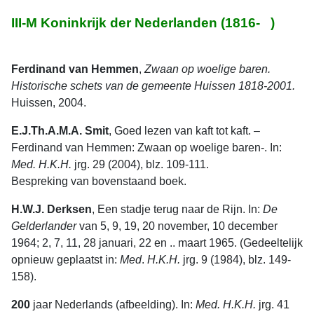
III-M Koninkrijk der Nederlanden (1816- )
Ferdinand van Hemmen
,
Zwaan op woelige baren.
Historische schets van de gemeente Huissen 1818-2001.
Huissen, 2004.
E.J.Th.A.M.A. Smit
, Goed lezen van kaft tot kaft. –
Ferdinand van Hemmen: Zwaan op woelige baren-. In:
Med. H.K.H.
jrg. 29 (2004), blz. 109-111.
Bespreking van bovenstaand boek.
H.W.J. Derksen
, Een stadje terug naar de Rijn. In:
De
Gelderlander
van 5, 9, 19, 20 november, 10 december
1964; 2, 7, 11, 28 januari, 22 en .. maart 1965. (Gedeeltelijk
opnieuw geplaatst in:
Med
.
H.K.H.
jrg. 9 (1984), blz. 149-
158).
200
jaar Nederlands (afbeelding). In:
Med. H.K.H.
jrg. 41