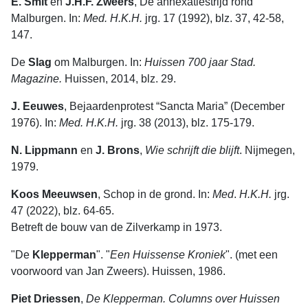
E. Smit
en
J.H.F. Zweers
, De annexatiestrijd rond
Malburgen. In:
Med. H.K.H.
jrg. 17 (1992), blz. 37, 42-58,
147.
De
Slag
om Malburgen. In:
Huissen 700 jaar Stad.
Magazine.
Huissen, 2014, blz. 29.
J. Eeuwes
, Bejaardenprotest “Sancta Maria” (December
1976). In:
Med. H.K.H.
jrg. 38 (2013), blz. 175-179.
N. Lippmann
en
J. Brons
,
Wie
schrijft
die
blijft
. Nijmegen,
1979.
Koos Meeuwsen
, Schop in de grond. In:
Med
.
H.K.H.
jrg.
47 (2022), blz. 64-65.
Betreft de bouw van de Zilverkamp in 1973.
"De
Klepperman
". "
Een
Huissense
Kroniek
". (met een
voorwoord van Jan Zweers). Huissen, 1986.
Piet Driessen
,
De Klepperman. Columns over Huissen