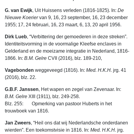
G. van Ewijk
, Uit Huissens verleden (1816-1825). In:
De
Nieuwe
Koerier
van 9, 16, 23 september, 16, 23 december
1955; 17, 24 februari, 16, 23 maart, 6, 13, 20 april 1956.
Dirk Lueb
, “Verbittering der gemoederen in deze streken”.
Identiteitsvorming in de voormalige Kleefse enclaves in
Gelderland en de moeizame integratie in Nederland, 1816-
1866. In:
B.M. Gelre
CVII (2016), blz. 189-210,
Vagebonden
weggeveegd (1816). In:
Med. H.K.H.
jrg. 41
(2016), blz. 22.
G.B.F. Janssen
, Het wapen en zegel van Zevenaar. In:
B.M. Gelre
XIII (1911), blz. 249-258.
Blz. 255: Opmerking van pastoor Huberts in het
trouwboek van 1816.
Jan Zweers
, “Heil ons dat wij Nederlandsche onderdanen
wierden”. Een toekomstvisie in 1816. In:
Med. H.K.H.
jrg.