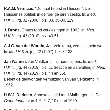
R.A.M. Vermaas
, “De haat heerst in Huissen”. De
Huissense politiek in de roerige jaren zestig. In:
Med
.
H.K.H.
jrg. 31 (2006), blz. 33, 35-80, 119.
J. Brons,
Chaos rond verkiezingen in 1962. In:
Med
.
H.K.H.
jrg. 43 (2018), blz. 49-51.
A.J.G. van der Woude
, Jan Veldkamp, verbijt je heimwee.
In:
Med H.K.H.
jrg. 22 (1997), blz. 32-33.
Jan Wannet,
Jan Veldkamp: hij hoort bij ons. In:
Med.
H.K.H.
jrg. 44 (2019), blz. 11 (reactie en aanvulling in
Med.
H.K.H.
jrg. 44 (2019), blz. 44 en 85).
Betreft de gedwongen verhuizing van Jan Veldkamp in
1962.
H.W.J. Derksen
, Annexatiestrijd rond Malburgen. In:
De
Gelderlander
van 4, 5, 6, 7, 10 maart 1959.