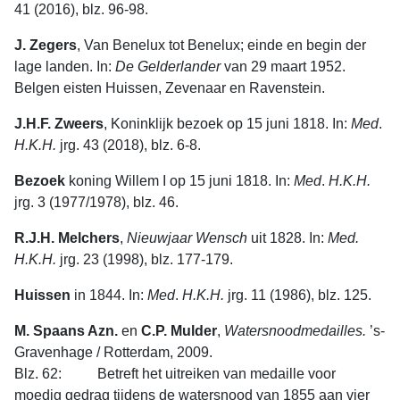
41 (2016), blz. 96-98.
J. Zegers
, Van Benelux tot Benelux; einde en begin der
lage landen. In:
De
Gelderlander
van 29 maart 1952.
Belgen eisten Huissen, Zevenaar en Ravenstein.
J.H.F. Zweers
, Koninklijk bezoek op 15 juni 1818. In:
Med
.
H.K.H.
jrg. 43 (2018), blz. 6-8.
Bezoek
koning Willem I op 15 juni 1818. In:
Med
.
H.K.H.
jrg. 3 (1977/1978), blz. 46.
R.J.H. Melchers
,
Nieuwjaar Wensch
uit 1828. In:
Med.
H.K.H.
jrg. 23 (1998), blz. 177-179.
Huissen
in 1844. In:
Med
.
H.K.H.
jrg. 11 (1986), blz. 125.
M. Spaans Azn.
en
C.P. Mulder
,
Watersnoodmedailles.
’s-
Gravenhage / Rotterdam, 2009.
Blz. 62: Betreft het uitreiken van medaille voor
moedig gedrag tijdens de watersnood van 1855 aan vier