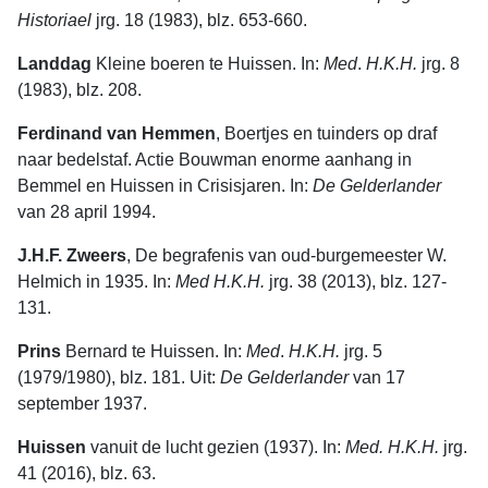
Historiael
jrg. 18 (1983), blz. 653-660.
Landdag
Kleine boeren te Huissen. In:
Med
.
H.K.H.
jrg. 8
(1983), blz. 208.
Ferdinand van Hemmen
, Boertjes en tuinders op draf
naar bedelstaf. Actie Bouwman enorme aanhang in
Bemmel en Huissen in Crisisjaren. In:
De
Gelderlander
van 28 april 1994.
J.H.F. Zweers
, De begrafenis van oud-burgemeester W.
Helmich in 1935. In:
Med H.K.H.
jrg. 38 (2013), blz. 127-
131.
Prins
Bernard te Huissen. In:
Med
.
H.K.H.
jrg. 5
(1979/1980), blz. 181. Uit:
De Gelderlander
van 17
september 1937.
Huissen
vanuit de lucht gezien (1937). In:
Med. H.K.H.
jrg.
41 (2016), blz. 63.