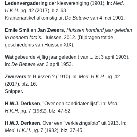
Ledenvergadering
der kiesvereniging (1901). In:
Med
.
H.K.H.
jrg. 42 (2017), blz. 63.
Krantenartikel afkomstig uit
De Betuwe
van 4 mei 1901.
Emile Smit
en
Jan Zweers,
Huissen honderd jaar geleden
in honderd foto’s.
Huissen, 2012. (Bijdragen tot de
geschiedenis van Huissen XIX).
Wat
gebeurde vijftig jaar geleden ( van ... tot 3 april 1903).
In:
De
Betuwe
van 3 april 1953.
Zwervers
te Huissen ? (1910). In:
Med. H.K.H.
jrg. 42
(2017), blz. 16.
Snipper.
H.W.J. Derksen
, "Over een candidatenlijst". In:
Med
.
H.K.H.
jrg. 7 (1982), blz. 47-52.
H.W.J. Derksen
, Over een "verkiezingsfoto" uit 1913. In:
Med
.
H.K.H.
jrg. 7 (1982), blz. 37-45.