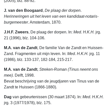
(2005), blz. 88-92.
J. van den Boogaard
,
De
plaag
der
dorpen
.
Herinneringen
uit
het
leven
van
een
kandidaat-notaris-
burgemeester
. Amsterdam, 1870.
J.H.F. Zweers
, De plaag der dorpen. In:
Med. H.K.H.
jrg.
21 (1996), blz. 104-106.
M.A. van de Zandt
, De familie Van de Zandt en Huissen-
Zand. Fragmen­ten uit mijn leven. In:
Med
.
H.K.H.
jrg. 11
(1986), blz. 133-137, 182-184, 215-217.
M.A. van de Zandt
,
Streken-Roman (Tinus neemt ons
mee).
Delft, 1998.
Bevat beschrijving van de jeugdjaren van Tinus van de
Zandt te Huissen (1866-1880).
Dag
van gebeurtenissen (30 maart 1874). In:
Med
.
H.K.H.
jrg. 3 (1977/1978), blz. 175.