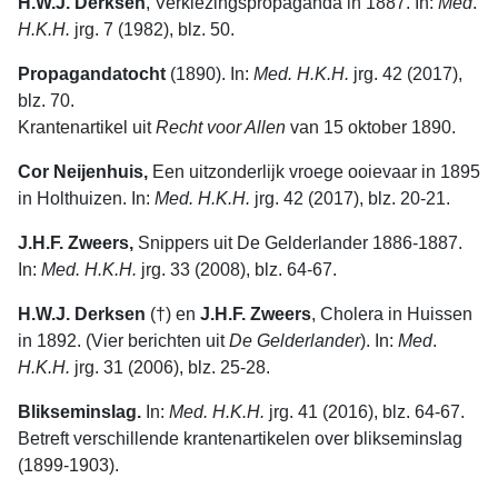
H.W.J. Derksen
, Verkiezingspropaganda in 1887. In:
Med
.
H.K.H.
jrg. 7 (1982), blz. 50.
Propagandatocht
(1890). In:
Med. H.K.H.
jrg. 42 (2017),
blz. 70.
Krantenartikel uit
Recht voor Allen
van 15 oktober 1890.
Cor Neijenhuis,
Een uitzonderlijk vroege ooievaar in 1895
in Holthuizen. In:
Med. H.K.H.
jrg. 42 (2017), blz. 20-21.
J.H.F. Zweers,
Snippers uit De Gelderlander 1886-1887.
In:
Med. H.K.H.
jrg. 33 (2008), blz. 64-67.
H.W.J. Derksen
(†) en
J.H.F. Zweers
, Cholera in Huissen
in 1892. (Vier berichten uit
De
Gelderlander
). In:
Med
.
H.K.H.
jrg. 31 (2006), blz. 25-28.
Blikseminslag.
In:
Med. H.K.H.
jrg. 41 (2016), blz. 64-67.
Betreft verschillende krantenartikelen over blikseminslag
(1899-1903).