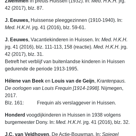
Zwemmen
in preuts Huissen (1932). In:
Med
.
H.K.H.
jrg.
42 (2017), blz. 87.
J. Eeuwes,
Huissense pleeggezinnen (1910-1940). In:
Med. H.K.H.
jrg. 41 (2016), blz. 59-61.
J. Eeuwes
, Vacantiekinderen in Huissen. In:
Med. H.K.H.
jrg. 41 (2016), blz. 111-113, 158 (reactie).
Med. H.K.H.
jrg.
42 (2017), blz. 31.
Betreft het verblijf van buitenlandse kinderen in Huissen
gedurende de periode 1913-1995.
Hélene van Beek
en
Louis van de Geijn
,
Krantenpaus.
De oorlogen van Louis Frequin [1914-1998].
Nijmegen,
2017.
Blz. 161: Frequin als verslaggever in Huissen.
Honderd
voogdijkinderen in Huissen in 1938 volgens
burgemeester Dony. In:
Med. H.K.H.
jrg. 41 (2016), blz. 32.
J.C. van Veldhoven
, De Actie-Bouwman. In:
Spiegel