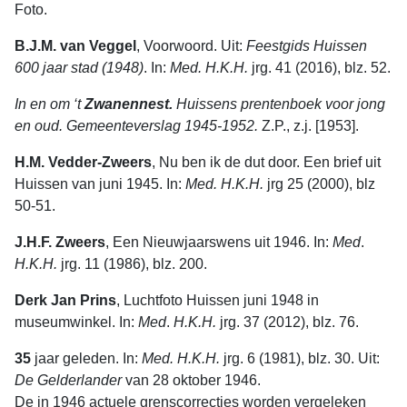
Foto.
B.J.M. van Veggel
, Voorwoord. Uit:
Feestgids Huissen
600 jaar stad (1948)
. In:
Med. H.K.H.
jrg. 41 (2016), blz. 52.
In en om ‘t
Zwanennest.
Huissens prentenboek voor jong
en oud. Gemeenteverslag 1945-1952.
Z.P., z.j. [1953].
H.M. Vedder-Zweers
, Nu ben ik de dut door. Een brief uit
Huissen van juni 1945. In:
Med. H.K.H.
jrg 25 (2000), blz
50-51.
J.H.F. Zweers
, Een Nieuwjaarswens uit 1946. In:
Med
.
H.K.H.
jrg. 11 (1986), blz. 200.
Derk Jan Prins
, Luchtfoto Huissen juni 1948 in
museumwinkel. In:
Med
.
H.K.H.
jrg. 37 (2012), blz. 76.
35
jaar geleden. In:
Med. H.K.H.
jrg. 6 (1981), blz. 30. Uit:
De
Gelderlander
van 28 oktober 1946.
De in 1946 actuele grenscorrecties worden vergeleken