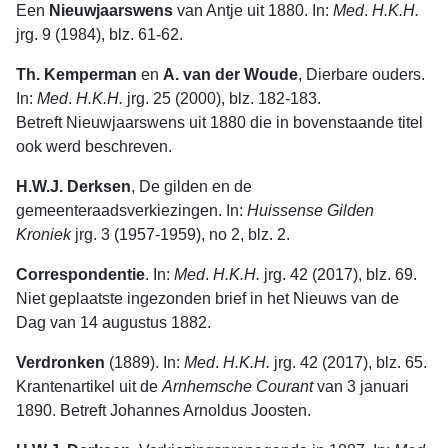
Een
Nieuwjaarswens
van Antje uit 1880. In:
Med
.
H.K.H.
jrg. 9 (1984), blz. 61-62.
Th. Kemperman
en
A. van der Woude
, Dierbare ouders.
In:
Med
.
H.K.H.
jrg. 25 (2000), blz. 182-183.
Betreft Nieuwjaarswens uit 1880 die in bovenstaande titel
ook werd beschreven.
H.W.J. Derksen
, De gilden en de
gemeenteraadsverkiezingen. In:
Huissense
Gilden
Kroniek
jrg. 3 (1957-1959), no 2, blz. 2.
Correspondentie
. In:
Med
.
H.K.H.
jrg. 42 (2017), blz. 69.
Niet geplaatste ingezonden brief in het Nieuws van de
Dag van 14 augustus 1882.
Verdronken
(1889). In:
Med
.
H.K.H.
jrg. 42 (2017), blz. 65.
Krantenartikel uit de
Arnhemsche Courant
van 3 januari
1890. Betreft Johannes Arnoldus Joosten.