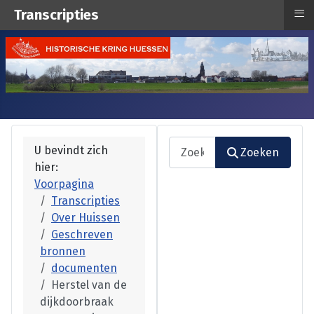
≡
Transcripties
Zoeken
U bevindt zich
Zoeken
hier:
Type 2 or more characters fo
Voorpagina
Transcripties
Over Huissen
Geschreven
bronnen
documenten
Herstel van de
dijkdoorbraak