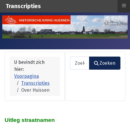
≡
Transcripties
Zoeken
U bevindt zich
Zoeken
hier:
Type 2 or more characters fo
Voorpagina
Transcripties
Over Huissen
Uitleg straatnamen