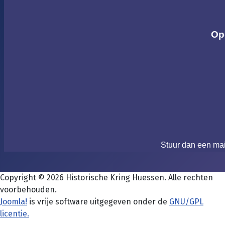
Op
Stuur dan een ma
Copyright © 2026 Historische Kring Huessen. Alle rechten
voorbehouden.
Joomla!
is vrije software uitgegeven onder de
GNU/GPL
licentie.