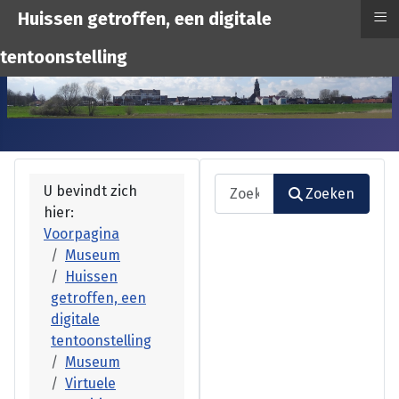
≡
Huissen getroffen, een digitale
tentoonstelling
Zoeken
U bevindt zich
Zoeken
hier:
Type 2 or more characters fo
Voorpagina
Museum
Huissen
getroffen, een
digitale
tentoonstelling
Museum
Virtuele