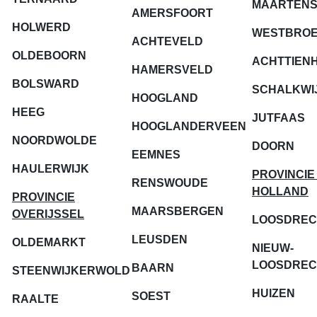
MAARTENS
AMERSFOORT
HOLWERD
WESTBRO
ACHTEVELD
OLDEBOORN
ACHTTIEN
HAMERSVELD
BOLSWARD
SCHALKWI
HOOGLAND
HEEG
JUTFAAS
HOOGLANDERVEEN
NOORDWOLDE
DOORN
EEMNES
HAULERWIJK
PROVINCIE
RENSWOUDE
HOLLAND
PROVINCIE
MAARSBERGEN
OVERIJSSEL
LOOSDREC
LEUSDEN
OLDEMARKT
NIEUW-
LOOSDREC
BAARN
STEENWIJKERWOLD
HUIZEN
SOEST
RAALTE