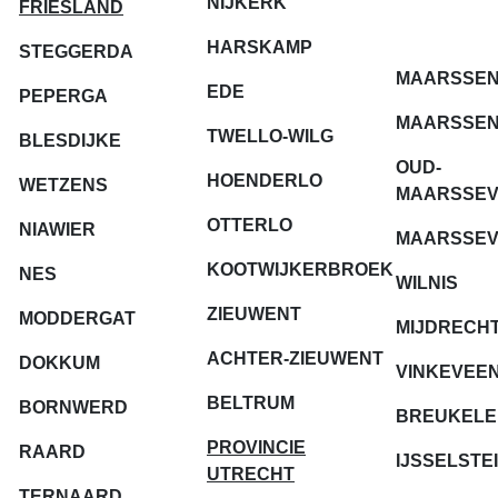
NIJKERK
FRIESLAND
HARSKAMP
STEGGERDA
MAARSSE
EDE
PEPERGA
MAARSSE
TWELLO-WILG
BLESDIJKE
OUD-
HOENDERLO
WETZENS
MAARSSE
OTTERLO
NIAWIER
MAARSSE
KOOTWIJKERBROEK
NES
WILNIS
ZIEUWENT
MODDERGAT
MIJDRECH
ACHTER-ZIEUWENT
DOKKUM
VINKEVEE
BELTRUM
BORNWERD
BREUKELE
PROVINCIE
RAARD
IJSSELSTE
UTRECHT
TERNAARD