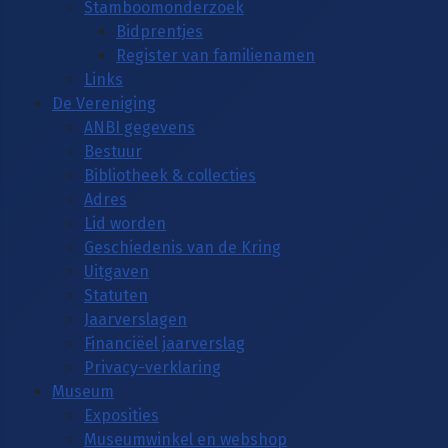
Stamboomonderzoek
Bidprentjes
Register van familienamen
Links
De Vereniging
ANBI gegevens
Bestuur
Bibliotheek & collecties
Adres
Lid worden
Geschiedenis van de Kring
Uitgaven
Statuten
Jaarverslagen
Financiëel jaarverslag
Privacy-verklaring
Museum
Exposities
Museumwinkel en webshop