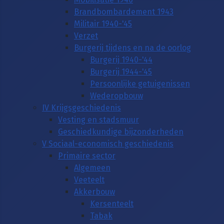
Brandbombardement 1943
Militair 1940-'45
Verzet
Burgerij tijdens en na de oorlog
Burgerij 1940-'44
Burgerij 1944-'45
Persoonlijke getuigenissen
Wederopbouw
IV Krijgsgeschiedenis
Vesting en stadsmuur
Geschiedkundige bijzonderheden
V Sociaal-economisch geschiedenis
Primaire sector
Algemeen
Veeteelt
Akkerbouw
Kersenteelt
Tabak