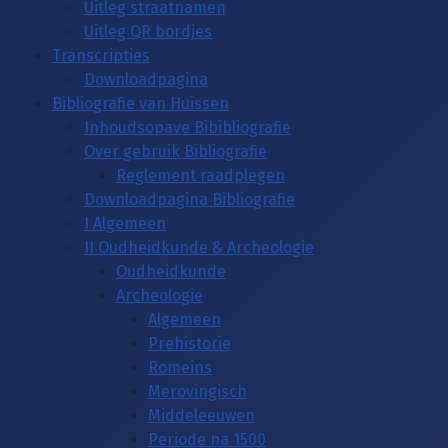
Uitleg straatnamen
Uitleg QR bordjes
Transcripties
Downloadpagina
Bibliografie van Huissen
Inhoudsopave Bibibliografie
Over gebruik Bibliografie
Reglement raadplegen
Downloadpagina Bibliografie
I Algemeen
II Oudheidkunde & Archeologie
Oudheidkunde
Archeologie
Algemeen
Prehistorie
Romeins
Merovingisch
Middeleeuwen
Periode na 1500