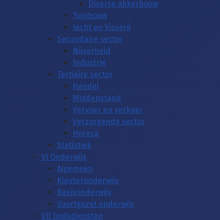
Diverse akkerbouw
Tuinbouw
Jacht en Visserij
Secundaire sector
Nijverheid
Industrie
Tertiaire sector
Handel
Middenstand
Vervoer en verkeer
Verzorgende sector
Horeca
Statistiek
VI Onderwijs
Algemeen
Kleuteronderwijs
Basisonderwijs
Voortgezet onderwijs
VII Godsdiensten