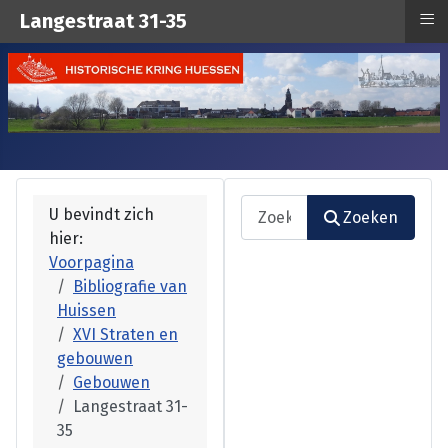
≡
Langestraat 31-35
Zoeken
U bevindt zich
Zoeken
hier:
Type 2 or more characters fo
Voorpagina
Bibliografie van
Huissen
XVI Straten en
gebouwen
Gebouwen
Langestraat 31-
35