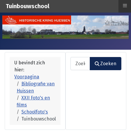
≡
Tuinbouwschool
Zoeken
U bevindt zich
Zoeken
hier:
Type 2 or more characters fo
Voorpagina
Bibliografie van
Huissen
XXII Foto's en
films
Schoolfoto's
Tuinbouwschool