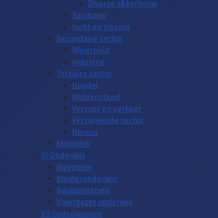
Diverse akkerbouw
Tuinbouw
Jacht en Visserij
Secundaire sector
Nijverheid
Industrie
Tertiaire sector
Handel
Middenstand
Vervoer en verkeer
Verzorgende sector
Horeca
Statistiek
VI Onderwijs
Algemeen
Kleuteronderwijs
Basisonderwijs
Voortgezet onderwijs
VII Godsdiensten