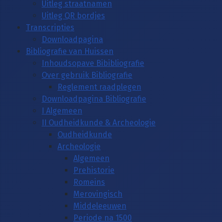
Uitleg straatnamen
Uitleg QR bordjes
Transcripties
Downloadpagina
Bibliografie van Huissen
Inhoudsopave Bibibliografie
Over gebruik Bibliografie
Reglement raadplegen
Downloadpagina Bibliografie
I Algemeen
II Oudheidkunde & Archeologie
Oudheidkunde
Archeologie
Algemeen
Prehistorie
Romeins
Merovingisch
Middeleeuwen
Periode na 1500