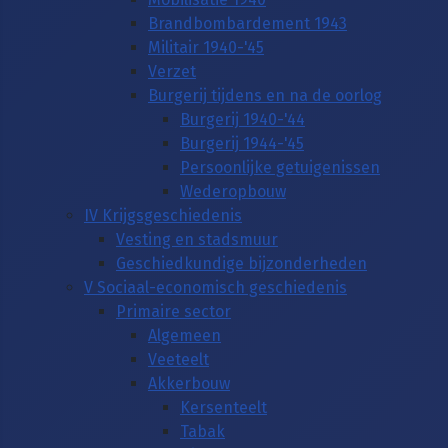
Brandbombardement 1943
Militair 1940-'45
Verzet
Burgerij tijdens en na de oorlog
Burgerij 1940-'44
Burgerij 1944-'45
Persoonlijke getuigenissen
Wederopbouw
IV Krijgsgeschiedenis
Vesting en stadsmuur
Geschiedkundige bijzonderheden
V Sociaal-economisch geschiedenis
Primaire sector
Algemeen
Veeteelt
Akkerbouw
Kersenteelt
Tabak