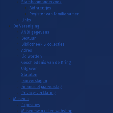
Stamboomonderzoek
Bidprentjes
Register van familienamen
Links
De Vereniging
ANBI gegevens
Bestuur
Bibliotheek & collecties
Adres
Lid worden
Geschiedenis van de Kring
Uitgaven
Statuten
Jaarverslagen
Financiëel jaarverslag
Privacy-verklaring
Museum
Exposities
Museumwinkel en webshop