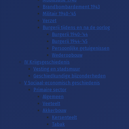
Brandbombardement 1943
Militair 1940-'45
Verzet
Burgerij tijdens en na de oorlog
Burgerij 1940-'44
Burgerij 1944-'45
Persoonlijke getuigenissen
Wederopbouw
IV Krijgsgeschiedenis
Vesting en stadsmuur
Geschiedkundige bijzonderheden
V Sociaal-economisch geschiedenis
Primaire sector
Algemeen
Veeteelt
Akkerbouw
Kersenteelt
Tabak