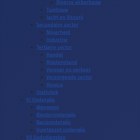
Diverse akkerbouw
Tuinbouw
Jacht en Visserij
Secundaire sector
Nijverheid
Industrie
Tertiaire sector
Handel
Middenstand
Vervoer en verkeer
Verzorgende sector
Horeca
Statistiek
VI Onderwijs
Algemeen
Kleuteronderwijs
Basisonderwijs
Voortgezet onderwijs
VII Godsdiensten