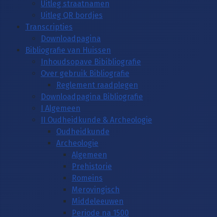
Uitleg straatnamen
Uitleg QR bordjes
Transcripties
Downloadpagina
Bibliografie van Huissen
Inhoudsopave Bibibliografie
Over gebruik Bibliografie
Reglement raadplegen
Downloadpagina Bibliografie
I Algemeen
II Oudheidkunde & Archeologie
Oudheidkunde
Archeologie
Algemeen
Prehistorie
Romeins
Merovingisch
Middeleeuwen
Periode na 1500