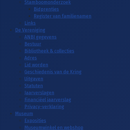
Stamboomonderzoek
Bidprentjes
Register van familienamen
Links
De Vereniging
ANBI gegevens
Bestuur
Bibliotheek & collecties
Adres
Lid worden
Geschiedenis van de Kring
Uitgaven
Statuten
Jaarverslagen
Financiëel jaarverslag
Privacy-verklaring
Museum
Exposities
Museumwinkel en webshop