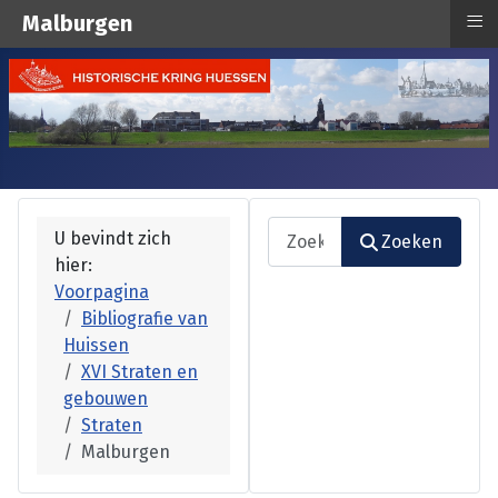
≡
Malburgen
Zoeken
U bevindt zich
Zoeken
hier:
Type 2 or more characters fo
Voorpagina
Bibliografie van
Huissen
XVI Straten en
gebouwen
Straten
Malburgen