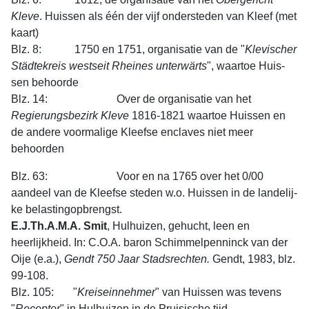
Kleve
. Huissen als één der vijf ondersteden van Kleef (met
kaart)
Blz. 8: 1750 en 1751, organisatie van de "
Klevischer
Städt­ekreis
westseit
Rheines
unterwärts
", waartoe Huis­
sen be­hoor­de
Blz. 14: Over de organisatie van het
Regierungsbezirk
Kleve
1816-1821 waartoe Huissen en
de an­dere voormalige Kleefse enclaves niet meer
behoorden
Blz. 63: Voor en na 1765 over het 0/00
aandeel van de Kleef­se steden w.o. Huissen in de lan­delij­
ke belas­tingop­brengst.
E.J.Th.A.M.A. Smit
, Hulhuizen, gehucht, leen en
heerlijkheid. In: C.O.A. baron Schimmel­penninck van der
Oije (e.a.),
Gendt 750 Jaar Stadsrechten.
Gendt, 1983, blz.
99-108.
Blz. 105: "
Kreiseinnehmer
" van Huissen was tevens
"
Recep­tor
" in Hulhuizen in de Pruisische tijd.