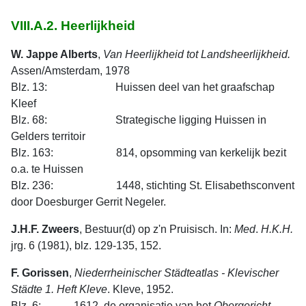
VIII.A.2. Heerlijkheid
W. Jappe Alberts
,
Van Heerlijkheid tot Landsheerlijkheid.
Assen/Amsterdam, 1978
Blz. 13: Huissen deel van het graafschap
Kleef
Blz. 68: Strategische ligging Huissen in
Gelders territoir
Blz. 163: 814, opsomming van kerkelijk bezit
o.a. te Huissen
Blz. 236: 1448, stichting St. Elisabethsconvent
door Doesburger Gerrit Negeler.
J.H.F. Zweers
, Bestuur(d) op z'n Pruisisch. In:
Med
.
H.K.H.
jrg. 6 (1981), blz. 129-135, 152.
F. Gorissen
,
Niederrheinischer Städteatlas - Klevischer
Städte 1. Heft
Kleve
. Kleve, 1952.
Blz. 6: 1612, de organisatie van het
Obergericht