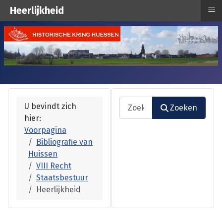
≡
Heerlijkheid
Zoeken
U bevindt zich
Zoeken
hier:
Type 2 or more characters fo
Voorpagina
Bibliografie van
Huissen
VIII Recht
Staatsbestuur
Heerlijkheid