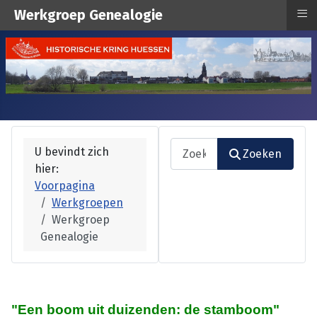
≡
Werkgroep Genealogie
Zoeken
U bevindt zich
Zoeken
hier:
Type 2 or more characters fo
Voorpagina
Werkgroepen
Werkgroep
Genealogie
"Een boom uit duizenden: de stamboom"