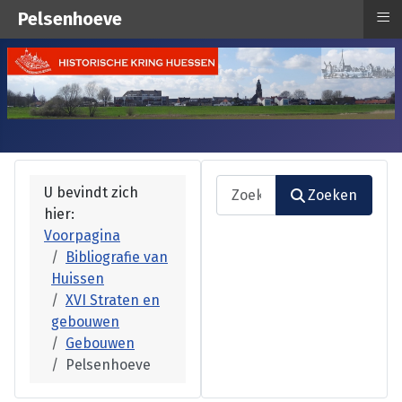
≡
Pelsenhoeve
Zoeken
U bevindt zich
Zoeken
hier:
Type 2 or more characters fo
Voorpagina
Bibliografie van
Huissen
XVI Straten en
gebouwen
Gebouwen
Pelsenhoeve