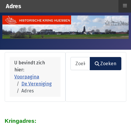
≡
Adres
Zoeken
U bevindt zich
Zoeken
hier:
Type 2 or more characters fo
Voorpagina
De Vereniging
Adres
Kringadres: