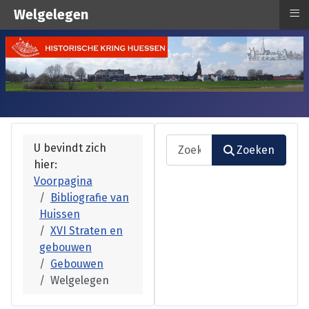
≡
Welgelegen
Zoeken
U bevindt zich
Zoeken
hier:
Type 2 or more characters fo
Voorpagina
Bibliografie van
Huissen
XVI Straten en
gebouwen
Gebouwen
Welgelegen