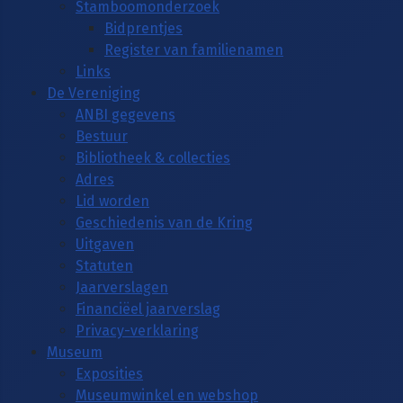
Stamboomonderzoek
Bidprentjes
Register van familienamen
Links
De Vereniging
ANBI gegevens
Bestuur
Bibliotheek & collecties
Adres
Lid worden
Geschiedenis van de Kring
Uitgaven
Statuten
Jaarverslagen
Financiëel jaarverslag
Privacy-verklaring
Museum
Exposities
Museumwinkel en webshop