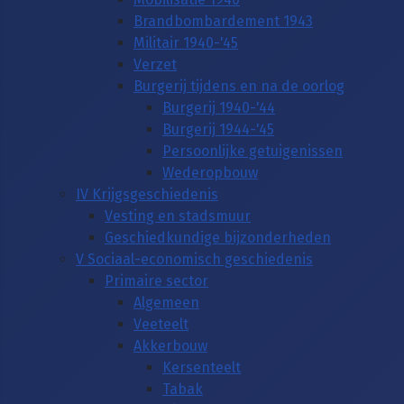
Brandbombardement 1943
Militair 1940-'45
Verzet
Burgerij tijdens en na de oorlog
Burgerij 1940-'44
Burgerij 1944-'45
Persoonlijke getuigenissen
Wederopbouw
IV Krijgsgeschiedenis
Vesting en stadsmuur
Geschiedkundige bijzonderheden
V Sociaal-economisch geschiedenis
Primaire sector
Algemeen
Veeteelt
Akkerbouw
Kersenteelt
Tabak