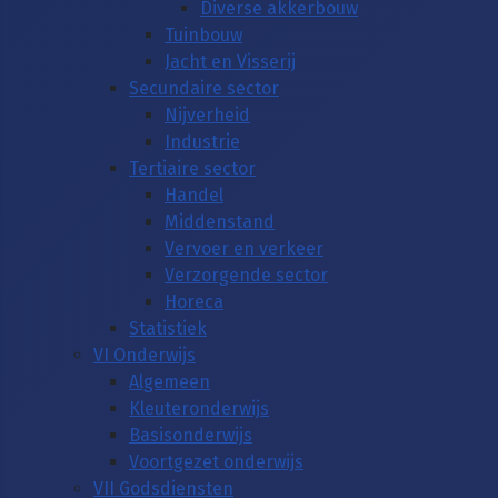
Diverse akkerbouw
Tuinbouw
Jacht en Visserij
Secundaire sector
Nijverheid
Industrie
Tertiaire sector
Handel
Middenstand
Vervoer en verkeer
Verzorgende sector
Horeca
Statistiek
VI Onderwijs
Algemeen
Kleuteronderwijs
Basisonderwijs
Voortgezet onderwijs
VII Godsdiensten