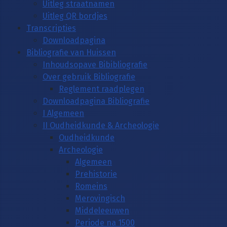
Uitleg straatnamen
Uitleg QR bordjes
Transcripties
Downloadpagina
Bibliografie van Huissen
Inhoudsopave Bibibliografie
Over gebruik Bibliografie
Reglement raadplegen
Downloadpagina Bibliografie
I Algemeen
II Oudheidkunde & Archeologie
Oudheidkunde
Archeologie
Algemeen
Prehistorie
Romeins
Merovingisch
Middeleeuwen
Periode na 1500