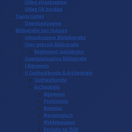
Uitleg straatnamen
Uitleg QR bordjes
Transcripties
Downloadpagina
Bibliografie van Huissen
Inhoudsopave Bibibliografie
Over gebruik Bibliografie
Reglement raadplegen
Downloadpagina Bibliografie
I Algemeen
II Oudheidkunde & Archeologie
Oudheidkunde
Archeologie
Algemeen
Prehistorie
Romeins
Merovingisch
Middeleeuwen
Periode na 1500