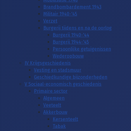
Brandbombardement 1943
Militair 1940-'45
Verzet
Burgerij tijdens en na de oorlog
Burgerij 1940-'44
Burgerij 1944-'45
Persoonlijke getuigenissen
Wederopbouw
IV Krijgsgeschiedenis
Vesting en stadsmuur
Geschiedkundige bijzonderheden
V Sociaal-economisch geschiedenis
Primaire sector
Algemeen
Veeteelt
Akkerbouw
Kersenteelt
Tabak