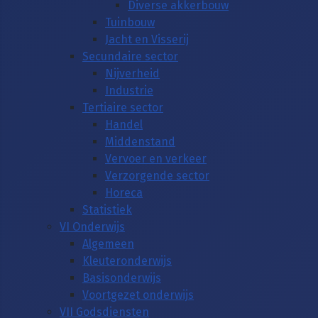
Diverse akkerbouw
Tuinbouw
Jacht en Visserij
Secundaire sector
Nijverheid
Industrie
Tertiaire sector
Handel
Middenstand
Vervoer en verkeer
Verzorgende sector
Horeca
Statistiek
VI Onderwijs
Algemeen
Kleuteronderwijs
Basisonderwijs
Voortgezet onderwijs
VII Godsdiensten