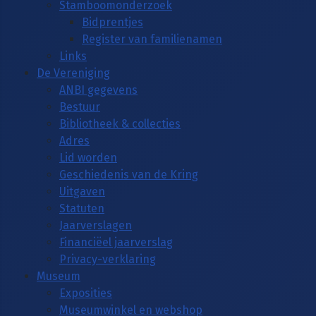
Stamboomonderzoek
Bidprentjes
Register van familienamen
Links
De Vereniging
ANBI gegevens
Bestuur
Bibliotheek & collecties
Adres
Lid worden
Geschiedenis van de Kring
Uitgaven
Statuten
Jaarverslagen
Financiëel jaarverslag
Privacy-verklaring
Museum
Exposities
Museumwinkel en webshop