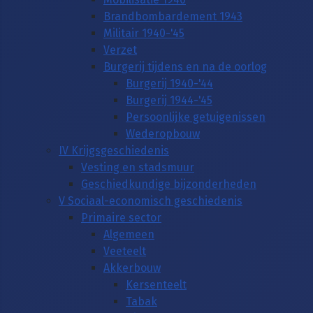
Brandbombardement 1943
Militair 1940-'45
Verzet
Burgerij tijdens en na de oorlog
Burgerij 1940-'44
Burgerij 1944-'45
Persoonlijke getuigenissen
Wederopbouw
IV Krijgsgeschiedenis
Vesting en stadsmuur
Geschiedkundige bijzonderheden
V Sociaal-economisch geschiedenis
Primaire sector
Algemeen
Veeteelt
Akkerbouw
Kersenteelt
Tabak