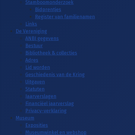
Stamboomonderzoek
Bidprentjes
Register van familienamen
Links
De Vereniging
ANBI gegevens
Bestuur
Bibliotheek & collecties
Adres
Lid worden
Geschiedenis van de Kring
Uitgaven
Statuten
Jaarverslagen
Financiëel jaarverslag
Privacy-verklaring
Museum
Exposities
Museumwinkel en webshop