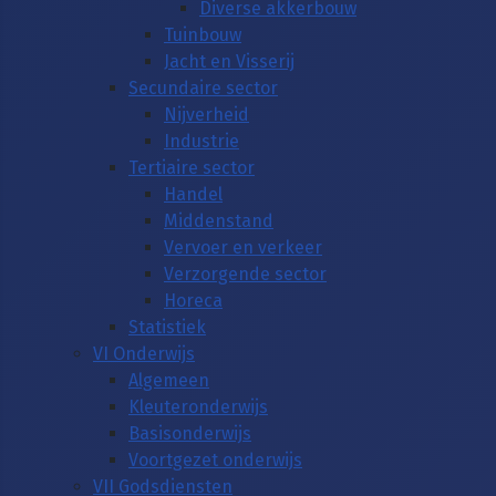
Diverse akkerbouw
Tuinbouw
Jacht en Visserij
Secundaire sector
Nijverheid
Industrie
Tertiaire sector
Handel
Middenstand
Vervoer en verkeer
Verzorgende sector
Horeca
Statistiek
VI Onderwijs
Algemeen
Kleuteronderwijs
Basisonderwijs
Voortgezet onderwijs
VII Godsdiensten