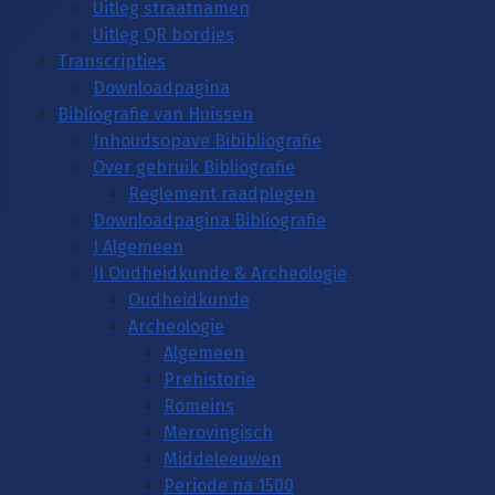
Uitleg straatnamen
Uitleg QR bordjes
Transcripties
Downloadpagina
Bibliografie van Huissen
Inhoudsopave Bibibliografie
Over gebruik Bibliografie
Reglement raadplegen
Downloadpagina Bibliografie
I Algemeen
II Oudheidkunde & Archeologie
Oudheidkunde
Archeologie
Algemeen
Prehistorie
Romeins
Merovingisch
Middeleeuwen
Periode na 1500