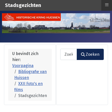
≡
Stadsgezichten
Zoeken
U bevindt zich
Zoeken
hier:
Type 2 or more characters fo
Voorpagina
Bibliografie van
Huissen
XXII Foto's en
films
Stadsgezichten