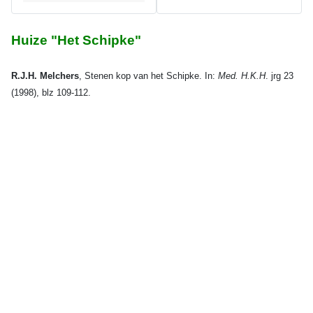
Huize "Het Schipke"
R.J.H. Melchers
, Stenen kop van het Schipke. In:
Med. H.K.H
. jrg 23
(1998), blz 109-112.