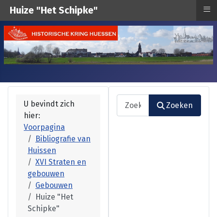
≡
Huize "Het Schipke"
Zoeken
U bevindt zich
Zoeken
hier:
Type 2 or more characters fo
Voorpagina
Bibliografie van
Huissen
XVI Straten en
gebouwen
Gebouwen
Huize "Het
Schipke"