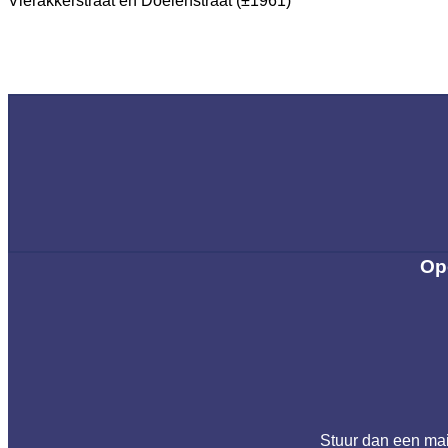
Vierakkerstraat en Doelenstraat (±1961)
Op
Stuur dan een ma