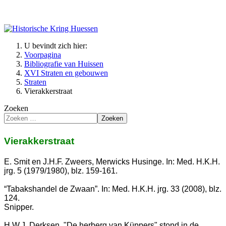
U bevindt zich hier:
Voorpagina
Bibliografie van Huissen
XVI Straten en gebouwen
Straten
Vierakkerstraat
Zoeken
Zoeken
Vierakkerstraat
E. Smit en J.H.F. Zweers, Merwicks Husinge. In: Med. H.K.H.
jrg. 5 (1979/1980), blz. 159-161.
“Tabakshandel de Zwaan”. In: Med. H.K.H. jrg. 33 (2008), blz.
124.
Snipper.
H.W.J. Derksen, "De herberg van Küppers" stond in de