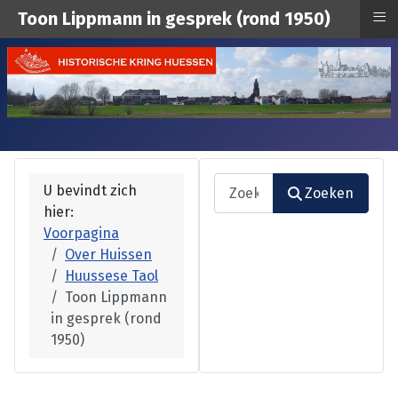
≡
Toon Lippmann in gesprek (rond 1950)
Zoeken
U bevindt zich
Zoeken
hier:
Type 2 or more characters fo
Voorpagina
Over Huissen
Huussese Taol
Toon Lippmann
in gesprek (rond
1950)