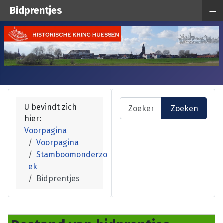
≡
Bidprentjes
Zoeken
U bevindt zich
Zoeken
hier:
Type 2 or more characters fo
Voorpagina
Voorpagina
Stamboomonderzo
ek
Bidprentjes