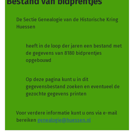
Bestand van bidprentjes
De Sectie Genealogie van de Historische Kring
Huessen
heeft in de loop der jaren een bestand met
de gegevens van 8180 bidprentjes
opgebouwd
Op deze pagina kunt u in dit
gegevensbestand zoeken en eventueel de
gezochte gegevens printen
Voor verdere informatie kunt u ons via e-mail
bereiken
genealogie@huessen.nl