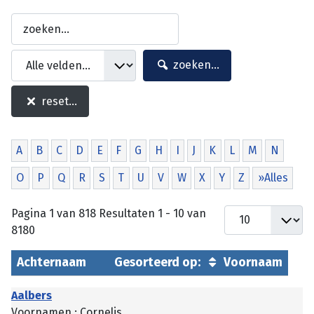
zoeken...
reset...
A
B
C
D
E
F
G
H
I
J
K
L
M
N
O
P
Q
R
S
T
U
V
W
X
Y
Z
»Alles
Pagina 1 van 818 Resultaten 1 - 10 van
8180
Achternaam
Gesorteerd op:
Voornaam
Aalbers
Voornamen : Cornelis