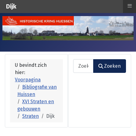
≡
Dijk
Zoeken
U bevindt zich
Zoeken
hier:
Type 2 or more characters fo
Voorpagina
Bibliografie van
Huissen
XVI Straten en
gebouwen
Straten
Dijk