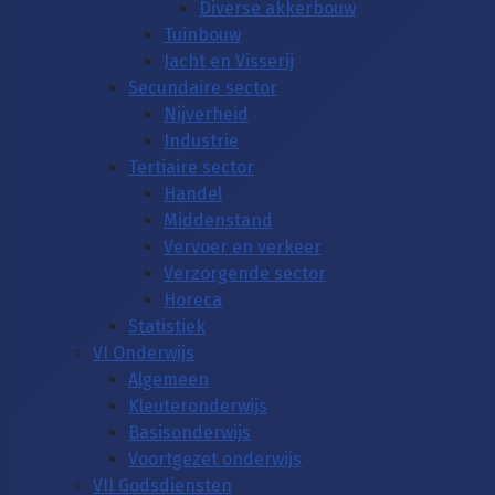
Diverse akkerbouw
Tuinbouw
Jacht en Visserij
Secundaire sector
Nijverheid
Industrie
Tertiaire sector
Handel
Middenstand
Vervoer en verkeer
Verzorgende sector
Horeca
Statistiek
VI Onderwijs
Algemeen
Kleuteronderwijs
Basisonderwijs
Voortgezet onderwijs
VII Godsdiensten