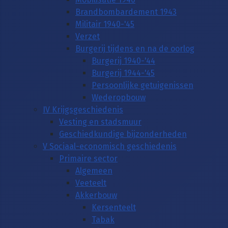
Brandbombardement 1943
Militair 1940-'45
Verzet
Burgerij tijdens en na de oorlog
Burgerij 1940-'44
Burgerij 1944-'45
Persoonlijke getuigenissen
Wederopbouw
IV Krijgsgeschiedenis
Vesting en stadsmuur
Geschiedkundige bijzonderheden
V Sociaal-economisch geschiedenis
Primaire sector
Algemeen
Veeteelt
Akkerbouw
Kersenteelt
Tabak