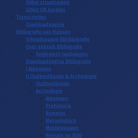
Uitleg straatnamen
Uitleg QR bordjes
Transcripties
Downloadpagina
Bibliografie van Huissen
Inhoudsopave Bibibliografie
Over gebruik Bibliografie
Reglement raadplegen
Downloadpagina Bibliografie
I Algemeen
II Oudheidkunde & Archeologie
Oudheidkunde
Archeologie
Algemeen
Prehistorie
Romeins
Merovingisch
Middeleeuwen
Periode na 1500