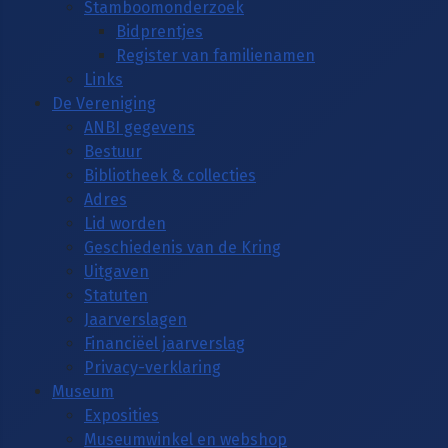
Stamboomonderzoek
Bidprentjes
Register van familienamen
Links
De Vereniging
ANBI gegevens
Bestuur
Bibliotheek & collecties
Adres
Lid worden
Geschiedenis van de Kring
Uitgaven
Statuten
Jaarverslagen
Financiëel jaarverslag
Privacy-verklaring
Museum
Exposities
Museumwinkel en webshop