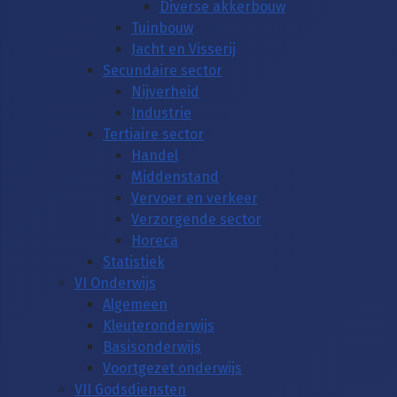
Diverse akkerbouw
Tuinbouw
Jacht en Visserij
Secundaire sector
Nijverheid
Industrie
Tertiaire sector
Handel
Middenstand
Vervoer en verkeer
Verzorgende sector
Horeca
Statistiek
VI Onderwijs
Algemeen
Kleuteronderwijs
Basisonderwijs
Voortgezet onderwijs
VII Godsdiensten