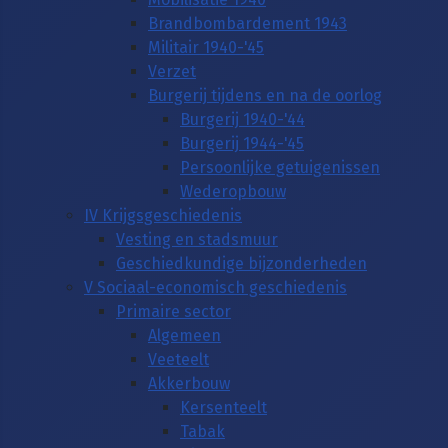
Brandbombardement 1943
Militair 1940-'45
Verzet
Burgerij tijdens en na de oorlog
Burgerij 1940-'44
Burgerij 1944-'45
Persoonlijke getuigenissen
Wederopbouw
IV Krijgsgeschiedenis
Vesting en stadsmuur
Geschiedkundige bijzonderheden
V Sociaal-economisch geschiedenis
Primaire sector
Algemeen
Veeteelt
Akkerbouw
Kersenteelt
Tabak