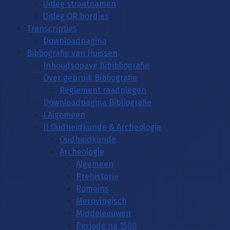
Uitleg straatnamen
Uitleg QR bordjes
Transcripties
Downloadpagina
Bibliografie van Huissen
Inhoudsopave Bibibliografie
Over gebruik Bibliografie
Reglement raadplegen
Downloadpagina Bibliografie
I Algemeen
II Oudheidkunde & Archeologie
Oudheidkunde
Archeologie
Algemeen
Prehistorie
Romeins
Merovingisch
Middeleeuwen
Periode na 1500