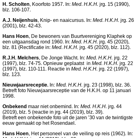
H. Scholten
, Koorfoto 1957. In:
Med
.
H.K.H.
jrg. 15 (1990),
blz. 106-107.
A.J. Neijenhuis
, Knip- en naaicursus. In:
Med
.
H.K.H.
jrg. 26
(2001), blz. 42-43.
Hans Hoen
, De bewoners van Buurtvereniging Klaphek op
een uitgaansdag rond 1960. In:
Med
.
H.K.H.
jrg. 45 (2020),
blz. 81 (Rectificatie in:
Med
.
H.K.H.
jrg. 45 (2020), blz. 112).
R.J.H. Melchers
, De Jonge Wacht. In:
Med. H.K.H.
jrg. 22
(1997), blz. 74-75. Opnieuw geplaatst in
Med. H.K.H.
jrg. 22
(1997), blz. 110-111. Reactie in
Med. H.K.H.
jrg. 22 (1997),
blz. 123.
Nieuwjaarsreceptie.
In:
Med. H.K.H.
jrg. 23 (1998), blz. 36.
Betreft foto Nieuwjaarsreceptie van de H.K.H. op 11 januari
1998.
Onbekend
maar niet onbemind. In:
Med. H.K.H.
jrg. 44
(2019), blz. 5 (reactie in jrg. 44 (2019), blz. 39).
Betreft een onbekende foto uit de jaren ’30 van de twintigste
eeuw gemaakt op het Rosendael.
Hans Hoen
, Het personeel van de veiling op reis (1962). In: