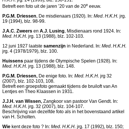
e
Betreft een foto uit de jaren ’20 van de 20
eeuw.
P.G.M. Driessen
, De misdienaars (1920). In:
Med
.
H.K.H.
jrg.
19 (1994), blz. 98-99.
J.A.C. Zweers
en
A.J. Lusing
, Misdienaars rond 1924. In:
Med
.
H.K.H.
jrg. 13 (1988), blz. 102-103.
12 juni 1927 laatste
samenzijn
in Nederland. In:
Med
.
H.K.H.
jrg. 4 (1978/1979), blz. 100.
Huissens
paar tijdens de Olympische Spelen (1928). In:
Med
.
H.K.H.
jrg. 13 (1988), blz. 148.
P.G.M. Driessen,
De enige foto. In:
Med
.
H.K.H.
jrg 32
(2007), blz. 102-103, 108.
Betreft een groepsfoto gemaakt tijdens de bruiloft van An
Lentjes en Theo Klaassen in 1931.
J.J.H. van Wissen,
Zangkoor van pastoor Van Gendt. In:
Med
.
H.K.H.
jrg. 32 (2007), blz. 104-107.
Beschrijving van dezelfde foto als in het bovenstaand artikel
van H. Scholten.
Wie
kent deze foto ? In:
Med
.
H.K.H.
jrg. 17 (1992), blz. 150;