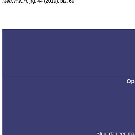
Med
.
H.K.H.
jrg. 44 (2019), blz. 69.
Op
Stuur dan een ma