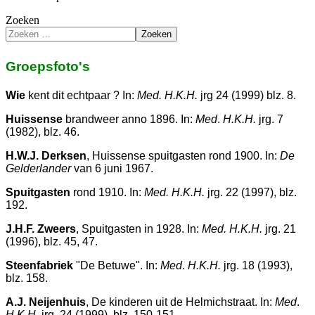
Zoeken
Zoeken
Groepsfoto's
Wie
kent dit echtpaar ? In:
Med. H.K.H.
jrg 24 (1999) blz. 8.
Huissense
brandweer anno 1896. In:
Med
.
H.K.H.
jrg. 7
(1982), blz. 46.
H.W.J. Derksen
, Huissense spuitgasten rond 1900. In:
De
Gelder­lander
van 6 juni 1967.
Spuitgasten
rond 1910. In:
Med. H.K.H.
jrg. 22 (1997), blz.
192.
J.H.F. Zweers
, Spuitgasten in 1928. In:
Med. H.K.H.
jrg. 21
(1996), blz. 45, 47.
Steenfabriek
"De Betuwe". In:
Med
.
H.K.H.
jrg. 18 (1993),
blz. 158.
A.J. Neijenhuis
, De kinderen uit de Helmichstraat. In:
Med
.
H.K.H.
jrg. 24 (1999), blz. 150-151.