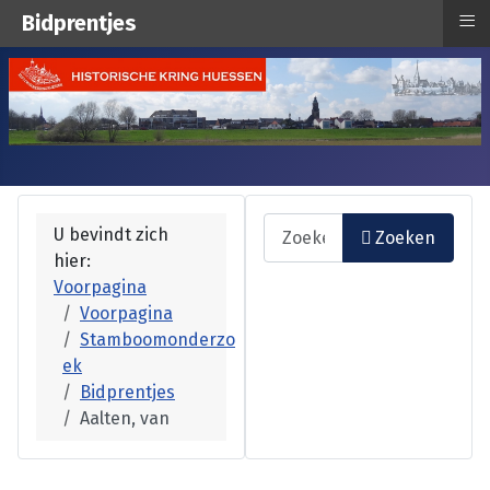
≡
Bidprentjes
Zoeken
U bevindt zich
Zoeken
hier:
Type 2 or more characters fo
Voorpagina
Voorpagina
Stamboomonderzo
ek
Bidprentjes
Aalten, van