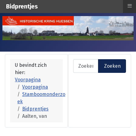
≡
Bidprentjes
Zoeken
U bevindt zich
Zoeken
hier:
Type 2 or more characters fo
Voorpagina
Voorpagina
Stamboomonderzo
ek
Bidprentjes
Aalten, van