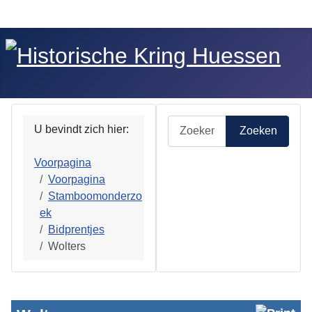
Zoeken
U bevindt zich hier:
Zoeken
Voorpagina
Voorpagina
Stamboomonderzo
ek
Bidprentjes
Wolters