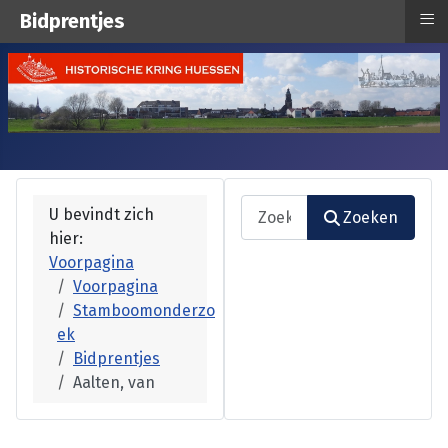
≡
Bidprentjes
Zoeken
U bevindt zich
Zoeken
hier:
Type 2 or more characters fo
Voorpagina
Voorpagina
Stamboomonderzo
ek
Bidprentjes
Aalten, van