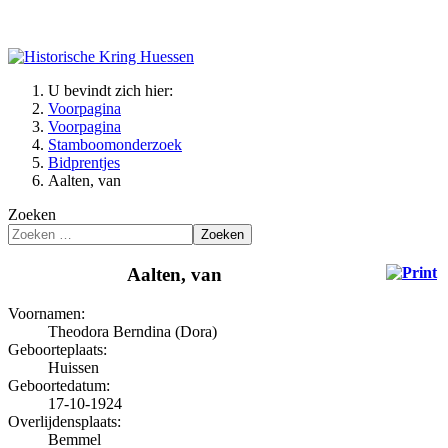
U bevindt zich hier:
Voorpagina
Voorpagina
Stamboomonderzoek
Bidprentjes
Aalten, van
Zoeken
Zoeken
Aalten, van
Voornamen:
Theodora Berndina (Dora)
Geboorteplaats:
Huissen
Geboortedatum:
17-10-1924
Overlijdensplaats:
Bemmel