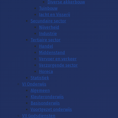
Diverse akkerbouw
Tuinbouw
Jacht en Visserij
Secundaire sector
Nijverheid
Industrie
Tertiaire sector
Handel
Middenstand
Vervoer en verkeer
Verzorgende sector
Horeca
Statistiek
VI Onderwijs
Algemeen
Kleuteronderwijs
Basisonderwijs
Voortgezet onderwijs
VII Godsdiensten