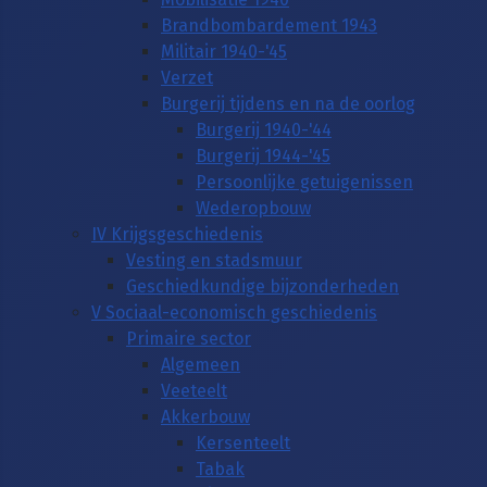
Brandbombardement 1943
Militair 1940-'45
Verzet
Burgerij tijdens en na de oorlog
Burgerij 1940-'44
Burgerij 1944-'45
Persoonlijke getuigenissen
Wederopbouw
IV Krijgsgeschiedenis
Vesting en stadsmuur
Geschiedkundige bijzonderheden
V Sociaal-economisch geschiedenis
Primaire sector
Algemeen
Veeteelt
Akkerbouw
Kersenteelt
Tabak