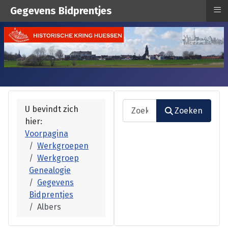
≡
Gegevens Bidprentjes
Zoeken
U bevindt zich
Zoeken
hier:
Type 2 or more characters fo
Voorpagina
Werkgroepen
Werkgroep
Genealogie
Gegevens
Bidprentjes
Albers