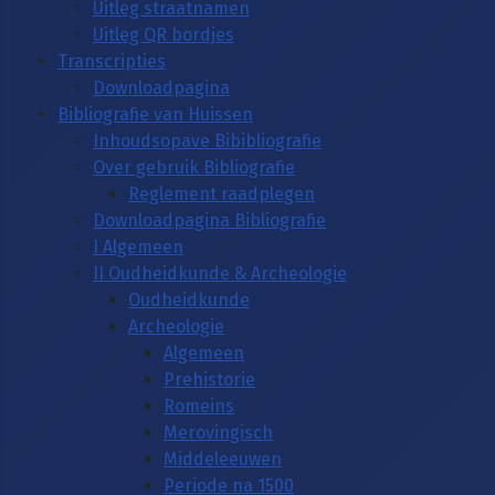
Uitleg straatnamen
Uitleg QR bordjes
Transcripties
Downloadpagina
Bibliografie van Huissen
Inhoudsopave Bibibliografie
Over gebruik Bibliografie
Reglement raadplegen
Downloadpagina Bibliografie
I Algemeen
II Oudheidkunde & Archeologie
Oudheidkunde
Archeologie
Algemeen
Prehistorie
Romeins
Merovingisch
Middeleeuwen
Periode na 1500