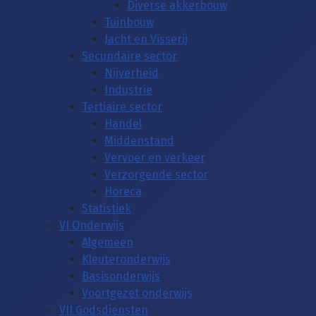
Diverse akkerbouw
Tuinbouw
Jacht en Visserij
Secundaire sector
Nijverheid
Industrie
Tertiaire sector
Handel
Middenstand
Vervoer en verkeer
Verzorgende sector
Horeca
Statistiek
VI Onderwijs
Algemeen
Kleuteronderwijs
Basisonderwijs
Voortgezet onderwijs
VII Godsdiensten