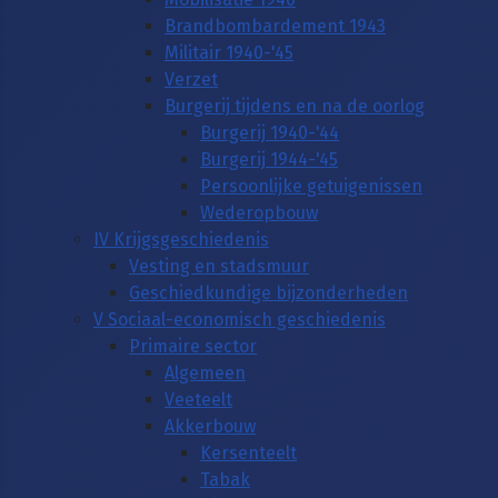
Brandbombardement 1943
Militair 1940-'45
Verzet
Burgerij tijdens en na de oorlog
Burgerij 1940-'44
Burgerij 1944-'45
Persoonlijke getuigenissen
Wederopbouw
IV Krijgsgeschiedenis
Vesting en stadsmuur
Geschiedkundige bijzonderheden
V Sociaal-economisch geschiedenis
Primaire sector
Algemeen
Veeteelt
Akkerbouw
Kersenteelt
Tabak