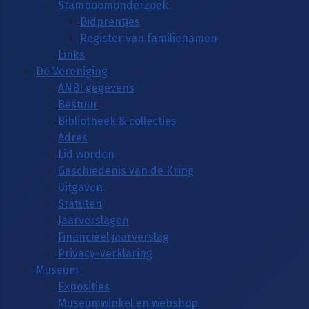
Stamboomonderzoek
Bidprentjes
Register van familienamen
Links
De Vereniging
ANBI gegevens
Bestuur
Bibliotheek & collecties
Adres
Lid worden
Geschiedenis van de Kring
Uitgaven
Statuten
Jaarverslagen
Financiëel jaarverslag
Privacy-verklaring
Museum
Exposities
Museumwinkel en webshop