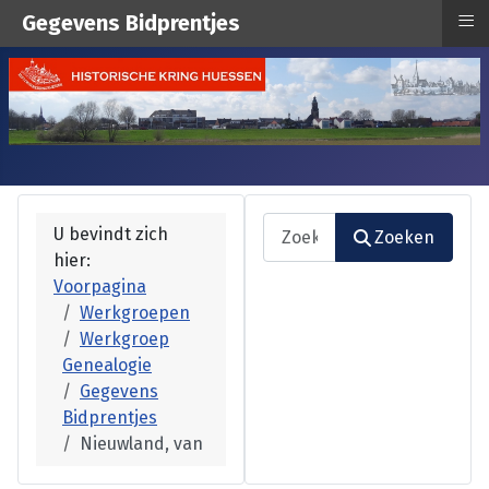
≡
Gegevens Bidprentjes
Zoeken
U bevindt zich
Zoeken
hier:
Type 2 or more characters fo
Voorpagina
Werkgroepen
Werkgroep
Genealogie
Gegevens
Bidprentjes
Nieuwland, van