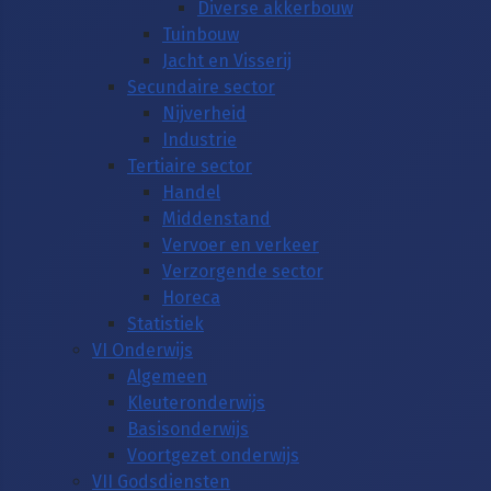
Diverse akkerbouw
Tuinbouw
Jacht en Visserij
Secundaire sector
Nijverheid
Industrie
Tertiaire sector
Handel
Middenstand
Vervoer en verkeer
Verzorgende sector
Horeca
Statistiek
VI Onderwijs
Algemeen
Kleuteronderwijs
Basisonderwijs
Voortgezet onderwijs
VII Godsdiensten