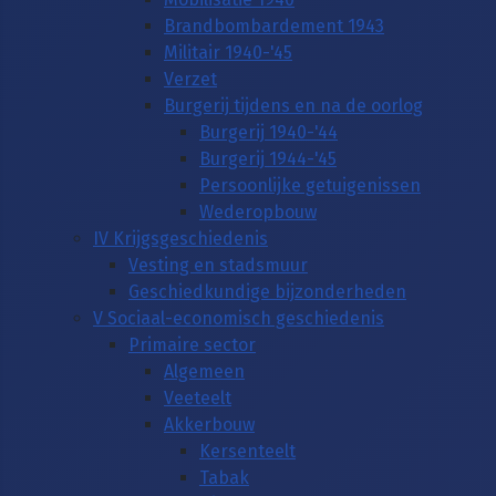
Brandbombardement 1943
Militair 1940-'45
Verzet
Burgerij tijdens en na de oorlog
Burgerij 1940-'44
Burgerij 1944-'45
Persoonlijke getuigenissen
Wederopbouw
IV Krijgsgeschiedenis
Vesting en stadsmuur
Geschiedkundige bijzonderheden
V Sociaal-economisch geschiedenis
Primaire sector
Algemeen
Veeteelt
Akkerbouw
Kersenteelt
Tabak