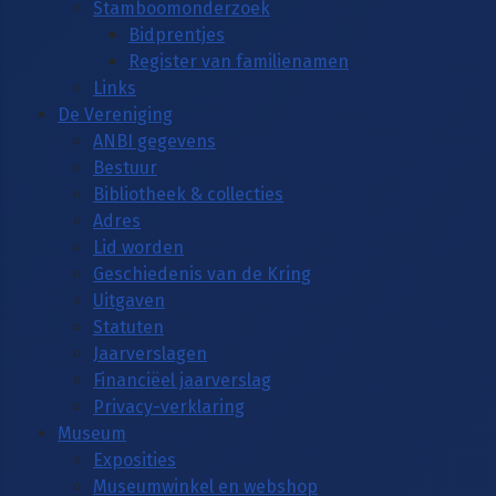
Stamboomonderzoek
Bidprentjes
Register van familienamen
Links
De Vereniging
ANBI gegevens
Bestuur
Bibliotheek & collecties
Adres
Lid worden
Geschiedenis van de Kring
Uitgaven
Statuten
Jaarverslagen
Financiëel jaarverslag
Privacy-verklaring
Museum
Exposities
Museumwinkel en webshop