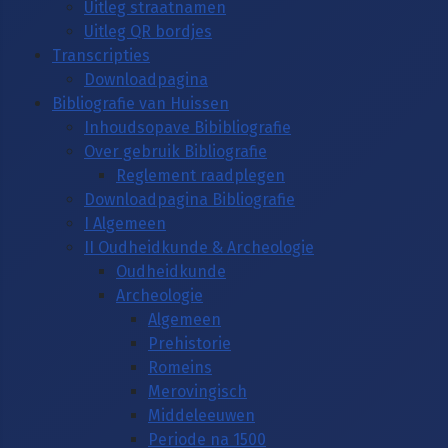
Uitleg straatnamen
Uitleg QR bordjes
Transcripties
Downloadpagina
Bibliografie van Huissen
Inhoudsopave Bibibliografie
Over gebruik Bibliografie
Reglement raadplegen
Downloadpagina Bibliografie
I Algemeen
II Oudheidkunde & Archeologie
Oudheidkunde
Archeologie
Algemeen
Prehistorie
Romeins
Merovingisch
Middeleeuwen
Periode na 1500