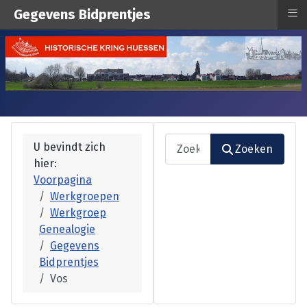
≡
Gegevens Bidprentjes
Zoeken
U bevindt zich
Zoeken
hier:
Type 2 or more characters fo
Voorpagina
Werkgroepen
Werkgroep
Genealogie
Gegevens
Bidprentjes
Vos