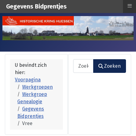
≡
Gegevens Bidprentjes
Zoeken
U bevindt zich
Zoeken
hier:
Type 2 or more characters fo
Voorpagina
Werkgroepen
Werkgroep
Genealogie
Gegevens
Bidprentjes
Vree