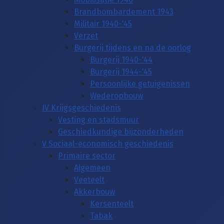
Brandbombardement 1943
Militair 1940-'45
Verzet
Burgerij tijdens en na de oorlog
Burgerij 1940-'44
Burgerij 1944-'45
Persoonlijke getuigenissen
Wederopbouw
IV Krijgsgeschiedenis
Vesting en stadsmuur
Geschiedkundige bijzonderheden
V Sociaal-economisch geschiedenis
Primaire sector
Algemeen
Veeteelt
Akkerbouw
Kersenteelt
Tabak