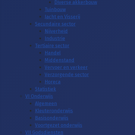
Diverse akkerbouw
Tuinbouw
Jacht en Visserij
Secundaire sector
Nijverheid
Industrie
Tertiaire sector
Handel
Middenstand
Vervoer en verkeer
Verzorgende sector
Horeca
Statistiek
VI Onderwijs
Algemeen
Kleuteronderwijs
Basisonderwijs
Voortgezet onderwijs
VII Godsdiensten