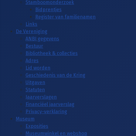
Stamboomonderzoek
Bidprentjes
Register van familienamen
Links
De Vereniging
ANBI gegevens
Bestuur
Bibliotheek & collecties
Adres
Lid worden
Geschiedenis van de Kring
Uitgaven
Statuten
Jaarverslagen
Financiëel jaarverslag
Privacy-verklaring
Museum
Exposities
Museumwinkel en webshop