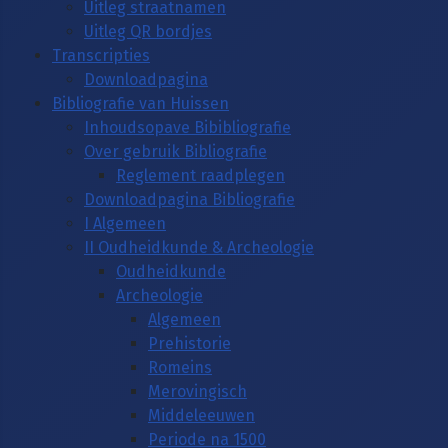
Uitleg straatnamen
Uitleg QR bordjes
Transcripties
Downloadpagina
Bibliografie van Huissen
Inhoudsopave Bibibliografie
Over gebruik Bibliografie
Reglement raadplegen
Downloadpagina Bibliografie
I Algemeen
II Oudheidkunde & Archeologie
Oudheidkunde
Archeologie
Algemeen
Prehistorie
Romeins
Merovingisch
Middeleeuwen
Periode na 1500